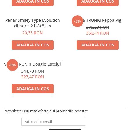
ADAUGA IN COS
ADAUGA IN COS
Penar Smiley Type Evolution
Valiza TRUNKI Peppa Pig
-5%
cilindric 21x8x8 cm
375,20 RON
20,33 RON
356,44 RON
ADAUGA IN COS
ADAUGA IN COS
Valiza TRUNKI Dougie Catelul
-5%
344,70 RON
327,47 RON
ADAUGA IN COS
Newsletter
Nu rata ofertele si promotiile noastre