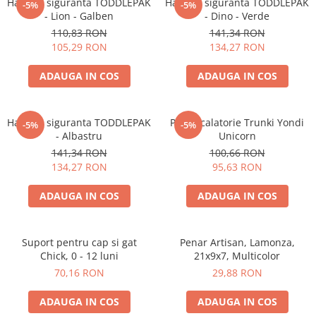
Accesorii bagaje
Ham de siguranta TODDLEPAK
Ham de siguranta TODDLEPAK
-5%
-5%
- Lion - Galben
- Dino - Verde
Huse troler
110,83 RON
141,34 RON
Business Travel
105,29 RON
134,27 RON
Borsete
ADAUGA IN COS
ADAUGA IN COS
Resigilate
Reduceri bagaje
Ham de siguranta TODDLEPAK
Perna calatorie Trunki Yondi
-5%
-5%
- Albastru
Unicorn
141,34 RON
100,66 RON
134,27 RON
95,63 RON
ADAUGA IN COS
ADAUGA IN COS
Suport pentru cap si gat
Penar Artisan, Lamonza,
Chick, 0 - 12 luni
21x9x7, Multicolor
70,16 RON
29,88 RON
ADAUGA IN COS
ADAUGA IN COS