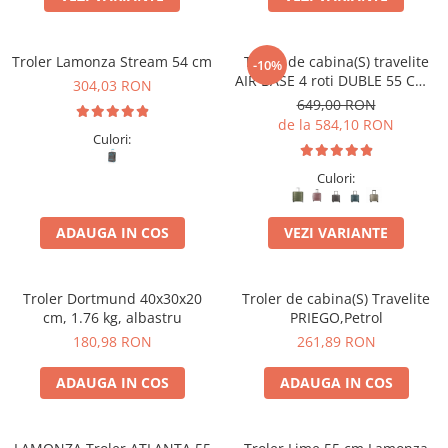
Accesorii bagaje
Huse troler
Troler Lamonza Stream 54 cm
Troler de cabina(S) travelite
Business Travel
-10%
AIR BASE 4 roti DUBLE 55 CM -
304,03 RON
Borsete
S
649,00 RON
Resigilate
de la 584,10 RON
Culori:
Reduceri bagaje
Culori:
ADAUGA IN COS
VEZI VARIANTE
Troler Dortmund 40x30x20
Troler de cabina(S) Travelite
cm, 1.76 kg, albastru
PRIEGO,Petrol
180,98 RON
261,89 RON
ADAUGA IN COS
ADAUGA IN COS