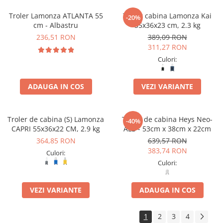
Troler Lamonza ATLANTA 55
Troler cabina Lamonza Kai
-20%
cm - Albastru
55x36x23 cm, 2.3 kg
236,51 RON
389,09 RON
311,27 RON
Culori:
ADAUGA IN COS
VEZI VARIANTE
Troler de cabina (S) Lamonza
Troler de cabina Heys Neo-
-40%
CAPRI 55x36x22 CM, 2.9 kg
ALB - 53cm x 38cm x 22cm
364,85 RON
639,57 RON
383,74 RON
Culori:
Culori:
VEZI VARIANTE
ADAUGA IN COS
1
2
3
4