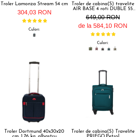
Troler Lamonza Stream 54 cm
Troler de cabina(S) travelite
AIR BASE 4 roti DUBLE 55
304,03 RON
CM - S
649,00 RON
de la 584,10 RON
Culori:
Culori:
Troler Dortmund 40x30x20
Troler de cabina(S) Travelite
cm, 1.76 kg, albastru
PRIEGO,Petrol