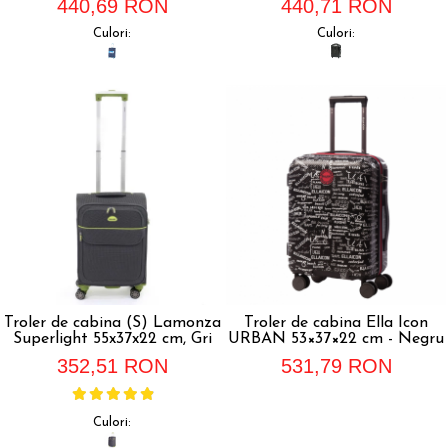
440,69 RON
440,71 RON
Culori:
Culori:
Troler de cabina (S) Lamonza
Troler de cabina Ella Icon
Superlight 55x37x22 cm, Gri
URBAN 53×37×22 cm - Negru
352,51 RON
531,79 RON
Culori: