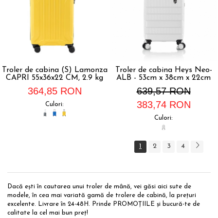
Troler de cabina (S) Lamonza
Troler de cabina Heys Neo-
CAPRI 55x36x22 CM, 2.9 kg
ALB - 53cm x 38cm x 22cm
364,85 RON
639,57 RON
383,74 RON
Culori:
Culori:
1
2
3
4
Dacă ești în cautarea unui troler de mână, vei găsi aici sute de
modele, în cea mai variată gamă de trolere de cabină, la prețuri
excelente. Livrare în 24-48H. Prinde PROMOȚIILE și bucură-te de
calitate la cel mai bun preț!