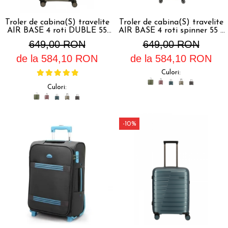
Accesorii bagaje
Huse troler
Troler de cabina(S) travelite
Troler de cabina(S) travelite
AIR BASE 4 roti DUBLE 55
AIR BASE 4 roti spinner 55 x
Business Travel
CM - S
39 x 20 cm - S
649,00 RON
649,00 RON
Borsete
de la 584,10 RON
de la 584,10 RON
Resigilate
Culori:
Reduceri bagaje
Culori:
-10%