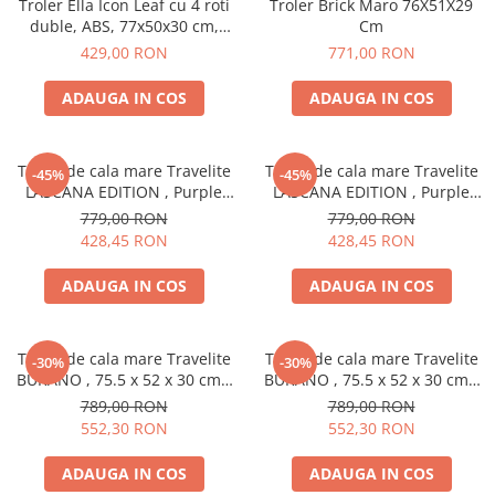
Troler Ella Icon Leaf cu 4 roti
Troler Brick Maro 76X51X29
duble, ABS, 77x50x30 cm,
Cm
Albastru
429,00 RON
771,00 RON
ADAUGA IN COS
ADAUGA IN COS
Troler de cala mare Travelite
Troler de cala mare Travelite
-45%
-45%
LASCANA EDITION , Purple
LASCANA EDITION , Purple
Degrade 76 x 51 x 29 cm - L
Swirl 76 x 51 x 29 cm - L
779,00 RON
779,00 RON
428,45 RON
428,45 RON
ADAUGA IN COS
ADAUGA IN COS
Troler de cala mare Travelite
Troler de cala mare Travelite
-30%
-30%
BURANO , 75.5 x 52 x 30 cm -
BURANO , 75.5 x 52 x 30 cm -
L Aqua
L Negru
789,00 RON
789,00 RON
552,30 RON
552,30 RON
ADAUGA IN COS
ADAUGA IN COS