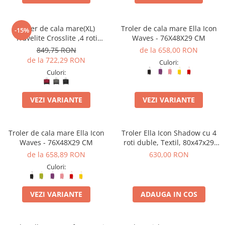
Troler de cala mare(XL)
Troler de cala mare Ella Icon
-15%
Travelite Crosslite ,4 roti
Waves - 76X48X29 CM
duble, 81 x 52 x 32/36 cm
849,75 RON
de la 658,00 RON
,expandabil
de la 722,29 RON
Culori:
Culori:
VEZI VARIANTE
VEZI VARIANTE
Troler de cala mare Ella Icon
Troler Ella Icon Shadow cu 4
Waves - 76X48X29 CM
roti duble, Textil, 80x47x29
cm, Kaki
de la 658,89 RON
630,00 RON
Culori:
VEZI VARIANTE
ADAUGA IN COS