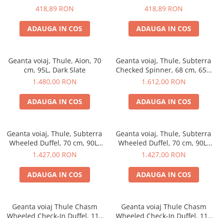
Accesorii bagaje
418,89 RON
418,89 RON
Huse troler
ADAUGA IN COS
ADAUGA IN COS
Business Travel
Borsete
Resigilate
Geanta voiaj, Thule, Aion, 70
Geanta voiaj, Thule, Subterra
cm, 95L, Dark Slate
Checked Spinner, 68 cm, 65L,
Reduceri bagaje
Dark Slate
1.480,00 RON
1.612,00 RON
ADAUGA IN COS
ADAUGA IN COS
Geanta voiaj, Thule, Subterra
Geanta voiaj, Thule, Subterra
Wheeled Duffel, 70 cm, 90L,
Wheeled Duffel, 70 cm, 90L,
Black
Dark Slate
1.427,00 RON
1.427,00 RON
ADAUGA IN COS
ADAUGA IN COS
Geanta voiaj Thule Chasm
Geanta voiaj Thule Chasm
Wheeled Check-In Duffel, 110
Wheeled Check-In Duffel, 110