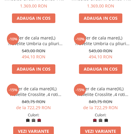
L, Black
L, Pond
1.369,00 RON
1.369,00 RON
ADAUGA IN COS
ADAUGA IN COS
Troler de cala mare(L)
Troler de cala mare(L)
-10%
-10%
Travelite Umbria cu pliuri
Travelite Umbria cu pliuri
extensibile,Gri
extensibile,Negru
549,00 RON
549,00 RON
494,10 RON
494,10 RON
ADAUGA IN COS
ADAUGA IN COS
Troler de cala mare(XL)
Troler de cala mare(XL)
-15%
-15%
Travelite Crosslite ,4 roti
Travelite Crosslite ,4 roti
duble, 81 x 52 x 32/36 cm
duble, 81 x 52 x 32/36 cm
849,75 RON
849,75 RON
,expandabil
,expandabil
de la 722,29 RON
de la 722,29 RON
Culori:
Culori:
VEZI VARIANTE
VEZI VARIANTE