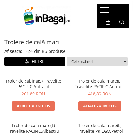
Bagaje
Accesorii
Cadouri
LICHIDARI
Packing Cubes
Harti razuibile
Trolere de cală mari
Trolere de cală mari
Huse pasaport
Seturi cadou
Trolere de cală medii
Masca de somn
Carduri cadou
Afiseaza:
1-
24
din
86
produse
Trolere de cabină
Perne de calatorie
Agende de travel
FILTRE
Bagaje Premium
Dopuri de urechi
Cadouri pentru EA
Bagaje pentru copii
Portofele de calatorie
Cadouri pentru EL
Troler de cabina(S) Travelite
Troler de cala mare(L)
PACIFIC,Antracit
Travelite PACIFIC,Antracit
Bagaje mici(ex.40x30x20)
Set produse
261,89 RON
418,89 RON
SET Trolere
Adaptoare priza
Genti de dama
Acumulatori externi
ADAUGA IN COS
ADAUGA IN COS
Genti de voiaj
Genti pentru cosmetice
Rucsacuri
Altele
Troler de cala mare(L)
Troler de cala mare(L)
Travelite PACIFIC,Albastru
Travelite PRIEGO,Petrol