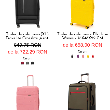
Troler de cala mare(XL)
Troler de cala mare Ella Icon
Travelite Crosslite ,4 roti
Waves - 76X48X29 CM
duble, 81 x 52 x 32/36 cm
849,75 RON
de la 658,00 RON
,expandabil
de la 722,29 RON
Culori:
Culori: