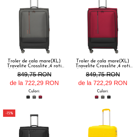
Troler de cala mare(XL)
Troler de cala mare(XL)
Travelite Crosslite ,4 roti
Travelite Crosslite ,4 roti
duble, 81 x 52 x 32/36 cm
duble, 81 x 52 x 32/36 cm
849,75 RON
849,75 RON
,expandabil
,expandabil
de la 722,29 RON
de la 722,29 RON
Culori:
Culori:
-15%