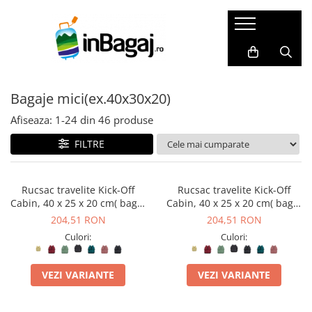
Bagaje
Accesorii
Cadouri
LICHIDARI
Packing Cubes
Harti razuibile
Bagaje mici(ex.40x30x20)
Trolere de cală mari
Huse pasaport
Seturi cadou
Trolere de cală medii
Masca de somn
Carduri cadou
Afiseaza:
1-
24
din
46
produse
Trolere de cabină
Perne de calatorie
Agende de travel
FILTRE
Bagaje Premium
Dopuri de urechi
Cadouri pentru EA
Bagaje pentru copii
Portofele de calatorie
Cadouri pentru EL
Rucsac travelite Kick-Off
Rucsac travelite Kick-Off
Cabin, 40 x 25 x 20 cm( bagaj
Cabin, 40 x 25 x 20 cm( bagaj
Bagaje mici(ex.40x30x20)
Set produse
permis gratuit la companii
permis gratuit la companii
204,51 RON
204,51 RON
SET Trolere
Adaptoare priza
low-cost)
low-cost)
Culori:
Culori:
Genti de dama
Acumulatori externi
Genti de voiaj
Genti pentru cosmetice
VEZI VARIANTE
VEZI VARIANTE
Rucsacuri
Altele