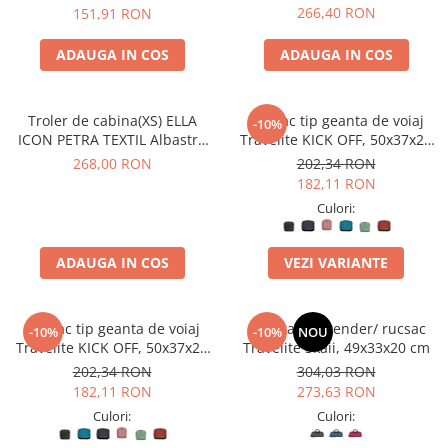
40X30X20 CM
266,40 RON
151,91 RON
ADAUGA IN COS
ADAUGA IN COS
Troler de cabina(XS) ELLA
Rucsac tip geanta de voiaj
-10%
ICON PETRA TEXTIL Albastru
Travelite KICK OFF, 50x37x20
40X30X20 CM
cm
268,00 RON
202,34 RON
182,11 RON
Culori:
ADAUGA IN COS
VEZI VARIANTE
Rucsac tip geanta de voiaj
Geanta weekender/ rucsac
-10%
-10%
NOU
Travelite KICK OFF, 50x37x20
Travelite Skaii, 49x33x20 cm
cm
202,34 RON
304,03 RON
182,11 RON
273,63 RON
Culori:
Culori: