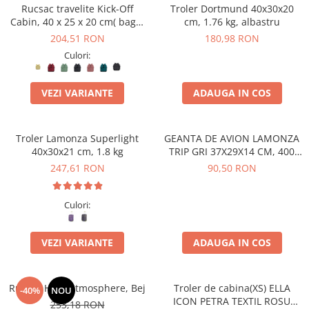
Accesorii bagaje
Rucsac travelite Kick-Off
Troler Dortmund 40x30x20
Huse troler
Cabin, 40 x 25 x 20 cm( bagaj
cm, 1.76 kg, albastru
permis gratuit la companii
204,51 RON
180,98 RON
Business Travel
low-cost)
Culori:
Borsete
Resigilate
VEZI VARIANTE
ADAUGA IN COS
Reduceri bagaje
Troler Lamonza Superlight
GEANTA DE AVION LAMONZA
40x30x21 cm, 1.8 kg
TRIP GRI 37X29X14 CM, 400
GR
247,61 RON
90,50 RON
Culori:
VEZI VARIANTE
ADAUGA IN COS
Rucsac Heys Atmosphere, Bej
Troler de cabina(XS) ELLA
-40%
NOU
ICON PETRA TEXTIL ROSU
253,18 RON