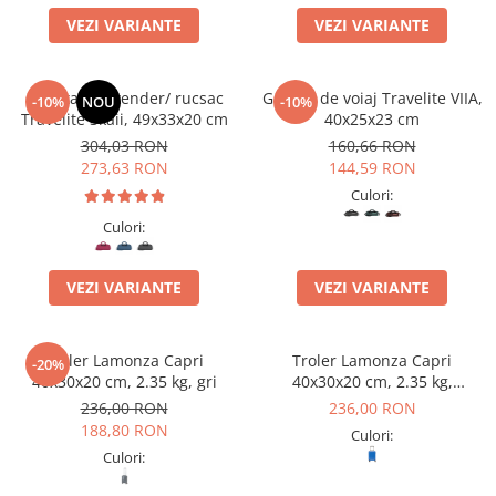
VEZI VARIANTE
VEZI VARIANTE
Geanta weekender/ rucsac
Geanta de voiaj Travelite VIIA,
-10%
NOU
-10%
Travelite Skaii, 49x33x20 cm
40x25x23 cm
304,03 RON
160,66 RON
273,63 RON
144,59 RON
Culori:
Culori:
VEZI VARIANTE
VEZI VARIANTE
Troler Lamonza Capri
Troler Lamonza Capri
-20%
40x30x20 cm, 2.35 kg, gri
40x30x20 cm, 2.35 kg,
albastru
236,00 RON
236,00 RON
188,80 RON
Culori:
Culori: