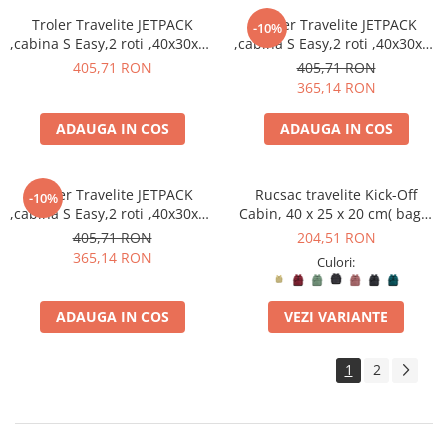
Troler Travelite JETPACK
Troler Travelite JETPACK
-10%
,cabina S Easy,2 roti ,40x30x20
,cabina S Easy,2 roti ,40x30x20
cm
cm
405,71 RON
405,71 RON
365,14 RON
ADAUGA IN COS
ADAUGA IN COS
Troler Travelite JETPACK
Rucsac travelite Kick-Off
-10%
,cabina S Easy,2 roti ,40x30x20
Cabin, 40 x 25 x 20 cm( bagaj
cm
permis gratuit la companii
405,71 RON
204,51 RON
low-cost)
365,14 RON
Culori:
ADAUGA IN COS
VEZI VARIANTE
1
2