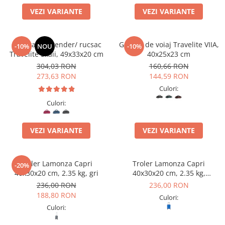
VEZI VARIANTE
VEZI VARIANTE
Geanta weekender/ rucsac
Geanta de voiaj Travelite VIIA,
-10%
NOU
-10%
Travelite Skaii, 49x33x20 cm
40x25x23 cm
304,03 RON
160,66 RON
273,63 RON
144,59 RON
Culori:
Culori:
VEZI VARIANTE
VEZI VARIANTE
Troler Lamonza Capri
Troler Lamonza Capri
-20%
40x30x20 cm, 2.35 kg, gri
40x30x20 cm, 2.35 kg,
albastru
236,00 RON
236,00 RON
188,80 RON
Culori:
Culori: