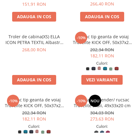
40X30X20 CM
266,40 RON
151,91 RON
ADAUGA IN COS
ADAUGA IN COS
Troler de cabina(XS) ELLA
Rucsac tip geanta de voiaj
-10%
ICON PETRA TEXTIL Albastru
Travelite KICK OFF, 50x37x20
40X30X20 CM
cm
268,00 RON
202,34 RON
182,11 RON
Culori:
ADAUGA IN COS
VEZI VARIANTE
Rucsac tip geanta de voiaj
Geanta weekender/ rucsac
-10%
-10%
NOU
Travelite KICK OFF, 50x37x20
Travelite Skaii, 49x33x20 cm
cm
202,34 RON
304,03 RON
182,11 RON
273,63 RON
Culori:
Culori: