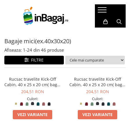
Bagaje
Accesorii
Cadouri
LICHIDARI
Packing Cubes
Harti razuibile
Bagaje mici(ex.40x30x20)
Trolere de cală mari
Huse pasaport
Seturi cadou
Trolere de cală medii
Masca de somn
Carduri cadou
Afiseaza:
1-
24
din
46
produse
Trolere de cabină
Perne de calatorie
Agende de travel
FILTRE
Bagaje Premium
Dopuri de urechi
Cadouri pentru EA
Bagaje pentru copii
Portofele de calatorie
Cadouri pentru EL
Rucsac travelite Kick-Off
Rucsac travelite Kick-Off
Cabin, 40 x 25 x 20 cm( bagaj
Cabin, 40 x 25 x 20 cm( bagaj
Bagaje mici(ex.40x30x20)
Set produse
permis gratuit la companii
permis gratuit la companii
204,51 RON
204,51 RON
SET Trolere
Adaptoare priza
low-cost)
low-cost)
Culori:
Culori:
Genti de dama
Acumulatori externi
Genti de voiaj
Genti pentru cosmetice
VEZI VARIANTE
VEZI VARIANTE
Rucsacuri
Altele