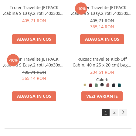
Troler Travelite JETPACK
Troler Travelite JETPACK
-10%
,cabina S Easy,2 roti ,40x30x20
,cabina S Easy,2 roti ,40x30x20
cm
cm
405,71 RON
405,71 RON
365,14 RON
ADAUGA IN COS
ADAUGA IN COS
Troler Travelite JETPACK
Rucsac travelite Kick-Off
-10%
,cabina S Easy,2 roti ,40x30x20
Cabin, 40 x 25 x 20 cm( bagaj
cm
permis gratuit la companii
405,71 RON
204,51 RON
low-cost)
365,14 RON
Culori:
ADAUGA IN COS
VEZI VARIANTE
1
2