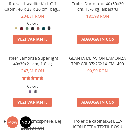
Accesorii bagaje
Rucsac travelite Kick-Off
Troler Dortmund 40x30x20
Huse troler
Cabin, 40 x 25 x 20 cm( bagaj
cm, 1.76 kg, albastru
permis gratuit la companii
204,51 RON
180,98 RON
Business Travel
low-cost)
Culori:
Borsete
Resigilate
VEZI VARIANTE
ADAUGA IN COS
Reduceri bagaje
Troler Lamonza Superlight
GEANTA DE AVION LAMONZA
40x30x21 cm, 1.8 kg
TRIP GRI 37X29X14 CM, 400
GR
247,61 RON
90,50 RON
Culori:
VEZI VARIANTE
ADAUGA IN COS
Rucsac Heys Atmosphere, Bej
Troler de cabina(XS) ELLA
-40%
NOU
ICON PETRA TEXTIL ROSU
253,18 RON