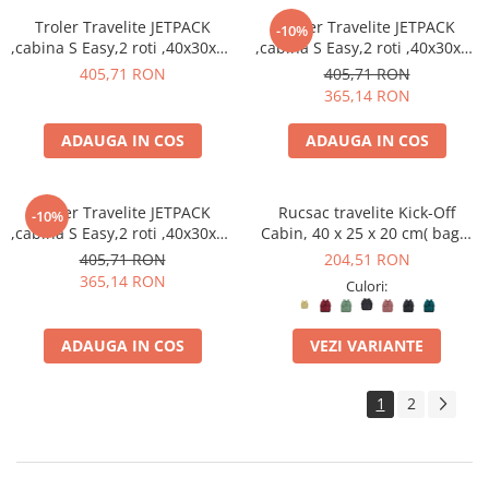
Troler Travelite JETPACK
Troler Travelite JETPACK
-10%
,cabina S Easy,2 roti ,40x30x20
,cabina S Easy,2 roti ,40x30x20
cm
cm
405,71 RON
405,71 RON
365,14 RON
ADAUGA IN COS
ADAUGA IN COS
Troler Travelite JETPACK
Rucsac travelite Kick-Off
-10%
,cabina S Easy,2 roti ,40x30x20
Cabin, 40 x 25 x 20 cm( bagaj
cm
permis gratuit la companii
405,71 RON
204,51 RON
low-cost)
365,14 RON
Culori:
ADAUGA IN COS
VEZI VARIANTE
1
2