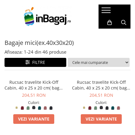
Bagaje
Accesorii
Cadouri
LICHIDARI
Packing Cubes
Harti razuibile
Bagaje mici(ex.40x30x20)
Trolere de cală mari
Huse pasaport
Seturi cadou
Trolere de cală medii
Masca de somn
Carduri cadou
Afiseaza:
1-
24
din
46
produse
Trolere de cabină
Perne de calatorie
Agende de travel
FILTRE
Bagaje Premium
Dopuri de urechi
Cadouri pentru EA
Bagaje pentru copii
Portofele de calatorie
Cadouri pentru EL
Rucsac travelite Kick-Off
Rucsac travelite Kick-Off
Cabin, 40 x 25 x 20 cm( bagaj
Cabin, 40 x 25 x 20 cm( bagaj
Bagaje mici(ex.40x30x20)
Set produse
permis gratuit la companii
permis gratuit la companii
204,51 RON
204,51 RON
SET Trolere
Adaptoare priza
low-cost)
low-cost)
Culori:
Culori:
Genti de dama
Acumulatori externi
Genti de voiaj
Genti pentru cosmetice
VEZI VARIANTE
VEZI VARIANTE
Rucsacuri
Altele