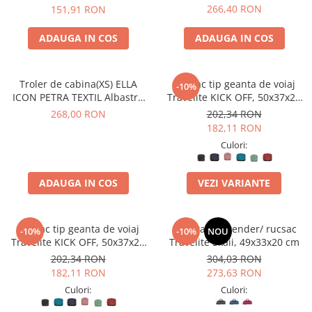
40X30X20 CM
266,40 RON
151,91 RON
ADAUGA IN COS
ADAUGA IN COS
Troler de cabina(XS) ELLA
Rucsac tip geanta de voiaj
-10%
ICON PETRA TEXTIL Albastru
Travelite KICK OFF, 50x37x20
40X30X20 CM
cm
268,00 RON
202,34 RON
182,11 RON
Culori:
ADAUGA IN COS
VEZI VARIANTE
Rucsac tip geanta de voiaj
Geanta weekender/ rucsac
-10%
-10%
NOU
Travelite KICK OFF, 50x37x20
Travelite Skaii, 49x33x20 cm
cm
202,34 RON
304,03 RON
182,11 RON
273,63 RON
Culori:
Culori: