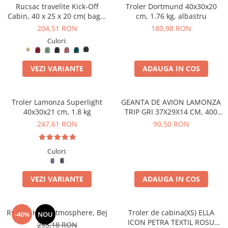
Accesorii bagaje
Rucsac travelite Kick-Off
Troler Dortmund 40x30x20
Huse troler
Cabin, 40 x 25 x 20 cm( bagaj
cm, 1.76 kg, albastru
permis gratuit la companii
204,51 RON
180,98 RON
Business Travel
low-cost)
Culori:
Borsete
Resigilate
VEZI VARIANTE
ADAUGA IN COS
Reduceri bagaje
Troler Lamonza Superlight
GEANTA DE AVION LAMONZA
40x30x21 cm, 1.8 kg
TRIP GRI 37X29X14 CM, 400
GR
247,61 RON
90,50 RON
Culori:
VEZI VARIANTE
ADAUGA IN COS
Rucsac Heys Atmosphere, Bej
Troler de cabina(XS) ELLA
-40%
NOU
ICON PETRA TEXTIL ROSU
253,18 RON