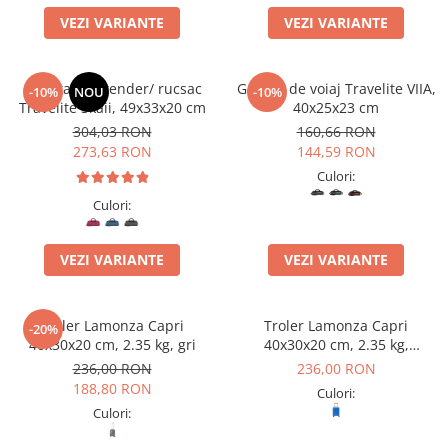
VEZI VARIANTE
VEZI VARIANTE
Geanta weekender/ rucsac
Geanta de voiaj Travelite VIIA,
-10%
NOU
-10%
Travelite Skaii, 49x33x20 cm
40x25x23 cm
304,03 RON
160,66 RON
273,63 RON
144,59 RON
Culori:
Culori:
VEZI VARIANTE
VEZI VARIANTE
Troler Lamonza Capri
Troler Lamonza Capri
-20%
40x30x20 cm, 2.35 kg, gri
40x30x20 cm, 2.35 kg,
albastru
236,00 RON
236,00 RON
188,80 RON
Culori:
Culori: