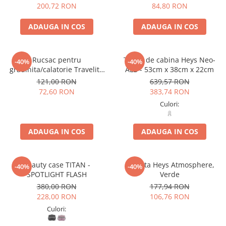
200,72 RON
84,80 RON
ADAUGA IN COS
ADAUGA IN COS
Rucsac pentru
Troler de cabina Heys Neo-
-40%
-40%
gradinita/calatorie Travelite
ALB - 53cm x 38cm x 22cm
Youngster Unicorn
121,00 RON
639,57 RON
72,60 RON
383,74 RON
Culori:
ADAUGA IN COS
ADAUGA IN COS
Beauty case TITAN -
Borseta Heys Atmosphere,
-40%
-40%
SPOTLIGHT FLASH
Verde
380,00 RON
177,94 RON
228,00 RON
106,76 RON
Culori: