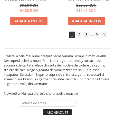
RESIGILAT
RESIGILAT
90,50 RON
365,03 RON
54,30 RON
219,02 RON
ADAUGA IN COS
ADAUGA IN COS
1
2
3
9
...
Trolere la cele mai bune prețuri! Gamă variată, livrare în max 24-48h.
Descoperă selecția noastră de trolere, genți de voiaj, rucsacuri și
accesorii de calitate. Alege din sute de modele de trolere de cabina,
trolere de cala, alege o geanta de voiaj rezistenta sau un rucsac
incapator. Selectia InBagaj.ro cuprinde si trolere, genti, rucsacuri si
aceesorii ale brandului german travelite, cel mai iubit brand de trolere
si genti de voiaj din Germania.
Newsletter
Nu rata ofertele si promotiile noastre