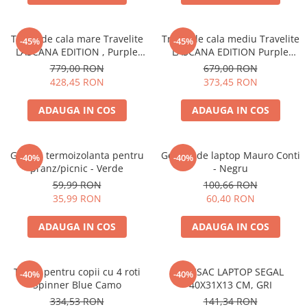
Troler de cala mare Travelite
Troler de cala mediu Travelite
-45%
-45%
LASCANA EDITION , Purple
LASCANA EDITION Purple
Degrade 76 x 51 x 29 cm - L
Degrade ,65 x 44 x 25 / 29 cm
779,00 RON
679,00 RON
- M
428,45 RON
373,45 RON
ADAUGA IN COS
ADAUGA IN COS
Geanta termoizolanta pentru
Geanta de laptop Mauro Conti
-40%
-40%
pranz/picnic - Verde
- Negru
59,99 RON
100,66 RON
35,99 RON
60,40 RON
ADAUGA IN COS
ADAUGA IN COS
Troler pentru copii cu 4 roti
RUCSAC LAPTOP SEGAL
-40%
-40%
Spinner Blue Camo
40X31X13 CM, GRI
334,53 RON
141,34 RON