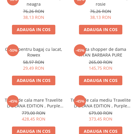
Accesorii bagaje
neagra
rosie
Huse troler
76,26 RON
76,26 RON
38,13 RON
38,13 RON
Business Travel
Borsete
ADAUGA IN COS
ADAUGA IN COS
Resigilate
Reduceri bagaje
Curea pentru bagaj cu lacat,
Geanta shopper de dama
-50%
-45%
Rowex
TITAN BARBARA PURE
58,97 RON
265,00 RON
29,49 RON
145,75 RON
ADAUGA IN COS
ADAUGA IN COS
Troler de cala mare Travelite
Troler de cala mediu Travelite
-45%
-45%
LASCANA EDITION , Purple
LASCANA EDITION , Purple
Swirl 76 x 51 x 29 cm - L
Swirl 65 x 44 x 25 / 29 cm - M
779,00 RON
679,00 RON
428,45 RON
373,45 RON
ADAUGA IN COS
ADAUGA IN COS