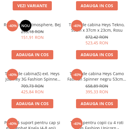
VEZI VARIANTE
ADAUGA IN COS
Rucsac Heys Atmosphere, Bej
Troler de cabina Heys Tekno,
-40%
NOU
-40%
53cm x 37cm x 23cm, Rosu
253,18 RON
872,42 RON
151,91 RON
523,45 RON
ADAUGA IN COS
ADAUGA IN COS
Troler de cabina(S) ext. Heys
Troler de cabina Heys Camo
-40%
-40%
Journey 3G Fashion Spinner
Fashion Spinner negru 53cm x
53cm x 38cm x 23cm,
38cm x 23cm, extensibil
709,73 RON
658,89 RON
Alb/Negru
425,84 RON
395,33 RON
ADAUGA IN COS
ADAUGA IN COS
Pernuță suport pentru cap și
Troler pentru copii cu 4 roti
-40%
-40%
gât Benbat Koala (4-8 ani) –
Heys Fashion Unicorn -