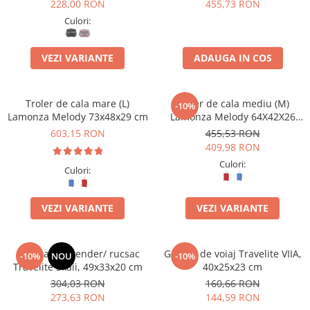
228,00 RON
455,73 RON
Culori:
VEZI VARIANTE
ADAUGA IN COS
Troler de cala mare (L)
Troler de cala mediu (M)
-10%
Lamonza Melody 73x48x29 cm
Lamonza Melody 64X42X26
CM
603,15 RON
455,53 RON
409,98 RON
Culori:
Culori:
VEZI VARIANTE
VEZI VARIANTE
Geanta weekender/ rucsac
Geanta de voiaj Travelite VIIA,
-10%
NOU
-10%
Travelite Skaii, 49x33x20 cm
40x25x23 cm
304,03 RON
160,66 RON
273,63 RON
144,59 RON