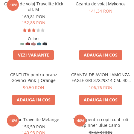
Accesorii bagaje
Geanta de voiaj Travelite Kick
Geanta de voiaj Mykonos
-10%
Huse troler
off, M
141,34 RON
169,81 RON
Business Travel
152,83 RON
Borsete
Resigilate
Culori:
Reduceri bagaje
VEZI VARIANTE
ADAUGA IN COS
GENTUTA pentru pranz
GEANTA DE AVION LAMONZA
GoVinci Pink | Orange
EAGLE GRI 37X29X14 CM, 400
GR
90,50 RON
106,76 RON
ADAUGA IN COS
ADAUGA IN COS
Rucsac Travelite Melange
Troler pentru copii cu 4 roti
-10%
-40%
Spinner Blue Camo
156,59 RON
334,53 RON
140,93 RON