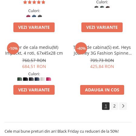
Culori:
Culori:
VEZI VARIANTE
VEZI VARIANTE
Troler de cala mediu(M)
Troler de cabina(S) ext. Heys
-10%
-40%
Impackt, 4 roti, 67x45x28 cm
Journey 3G Fashion Spinner
53cm x 38cm x 23cm,
760,57 RON
709,73 RON
Alb/Negru
684,51 RON
425,84 RON
Culori:
VEZI VARIANTE
ADAUGA IN COS
1
2
Cele mai bune preturi din an! Black Friday cu reduceri de la 50%!