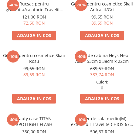
Rucsac pentru
Geanta pentru cosmetice Skaii
-40%
-10%
gradinita/calatorie Travelite
Antracit/Gri
Youngster Unicorn
121,00 RON
99,65 RON
72,60 RON
89,69 RON
ADAUGA IN COS
ADAUGA IN COS
Geanta pentru cosmetice Skaii
Troler de cabina Heys Neo-
-10%
-40%
Rosu
ALB - 53cm x 38cm x 22cm
99,65 RON
639,57 RON
89,69 RON
383,74 RON
Culori:
ADAUGA IN COS
ADAUGA IN COS
Beauty case TITAN -
Troler de cala mediu(M)
-40%
-10%
SPOTLIGHT FLASH
extensibil Travelite CHIOS 67 x
42 x 27 - 31 cm, Rosu
380,00 RON
506,37 RON