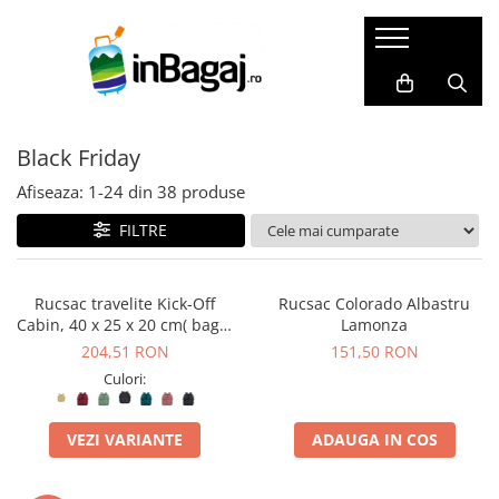
Bagaje
Accesorii
Cadouri
LICHIDARI
Packing Cubes
Harti razuibile
Black Friday
Trolere de cală mari
Huse pasaport
Seturi cadou
Trolere de cală medii
Masca de somn
Carduri cadou
Afiseaza:
1-
24
din
38
produse
Trolere de cabină
Perne de calatorie
Agende de travel
FILTRE
Bagaje Premium
Dopuri de urechi
Cadouri pentru EA
Bagaje pentru copii
Portofele de calatorie
Cadouri pentru EL
Rucsac travelite Kick-Off
Rucsac Colorado Albastru
Cabin, 40 x 25 x 20 cm( bagaj
Lamonza
Bagaje mici(ex.40x30x20)
Set produse
permis gratuit la companii
204,51 RON
151,50 RON
SET Trolere
Adaptoare priza
low-cost)
Culori:
Genti de dama
Acumulatori externi
Genti de voiaj
Genti pentru cosmetice
VEZI VARIANTE
ADAUGA IN COS
Rucsacuri
Altele