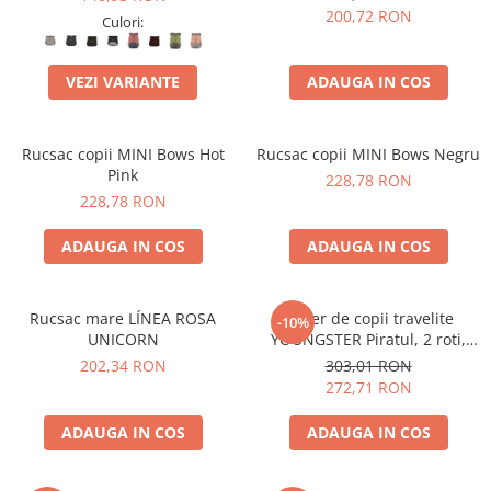
200,72 RON
Culori:
VEZI VARIANTE
ADAUGA IN COS
Rucsac copii MINI Bows Hot
Rucsac copii MINI Bows Negru
Pink
228,78 RON
228,78 RON
ADAUGA IN COS
ADAUGA IN COS
Rucsac mare LÍNEA ROSA
Troler de copii travelite
-10%
UNICORN
YOUNGSTER Piratul, 2 roti,
albastru, 31 x 44 x 18 cm
202,34 RON
303,01 RON
272,71 RON
ADAUGA IN COS
ADAUGA IN COS