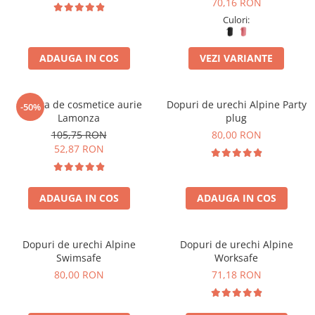
Accesorii bagaje
70,16 RON
Culori:
Huse troler
Business Travel
ADAUGA IN COS
VEZI VARIANTE
Borsete
Resigilate
Geanta de cosmetice aurie
Dopuri de urechi Alpine Party
-50%
Reduceri bagaje
Lamonza
plug
105,75 RON
80,00 RON
52,87 RON
ADAUGA IN COS
ADAUGA IN COS
Dopuri de urechi Alpine
Dopuri de urechi Alpine
Swimsafe
Worksafe
80,00 RON
71,18 RON