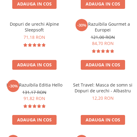
ADAUGA IN COS
ADAUGA IN COS
Dopuri de urechi Alpine
Harta Razuibila Gourmet a
-30%
Sleepsoft
Europei
71,18 RON
121,00 RON
84,70 RON
ADAUGA IN COS
ADAUGA IN COS
Harta Razuibila Editia Hello
Set Travel: Masca de somn si
-30%
Dopuri de urechi - Albastru
131,17 RON
12,20 RON
91,82 RON
ADAUGA IN COS
ADAUGA IN COS