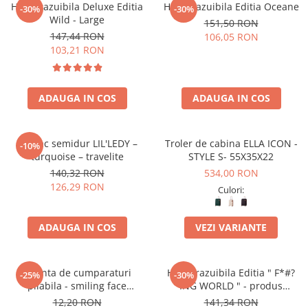
Harta razuibila Deluxe Editia
Harta razuibila Editia Oceane
-30%
-30%
Wild - Large
151,50 RON
147,44 RON
106,05 RON
103,21 RON
ADAUGA IN COS
ADAUGA IN COS
Rucsac semidur LIL'LEDY –
Troler de cabina ELLA ICON -
-10%
turquoise – travelite
STYLE S- 55X35X22
140,32 RON
534,00 RON
126,29 RON
Culori:
ADAUGA IN COS
VEZI VARIANTE
Geanta de cumparaturi
Harta razuibila Editia " F*#?
-25%
-30%
pliabila - smiling face
ING WORLD " - produs
(ochelari)
original Luckies London
12,20 RON
141,34 RON