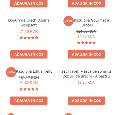
ADAUGA IN COS
ADAUGA IN COS
Dopuri de urechi Alpine
Harta Razuibila Gourmet a
-30%
Sleepsoft
Europei
71,18 RON
121,00 RON
84,70 RON
ADAUGA IN COS
ADAUGA IN COS
Harta Razuibila Editia Hello
Set Travel: Masca de somn si
-30%
Dopuri de urechi - Albastru
131,17 RON
12,20 RON
91,82 RON
ADAUGA IN COS
ADAUGA IN COS