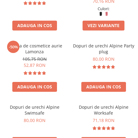
Accesorii bagaje
70,16 RON
Culori:
Huse troler
Business Travel
ADAUGA IN COS
VEZI VARIANTE
Borsete
Resigilate
Geanta de cosmetice aurie
Dopuri de urechi Alpine Party
-50%
Reduceri bagaje
Lamonza
plug
105,75 RON
80,00 RON
52,87 RON
ADAUGA IN COS
ADAUGA IN COS
Dopuri de urechi Alpine
Dopuri de urechi Alpine
Swimsafe
Worksafe
80,00 RON
71,18 RON