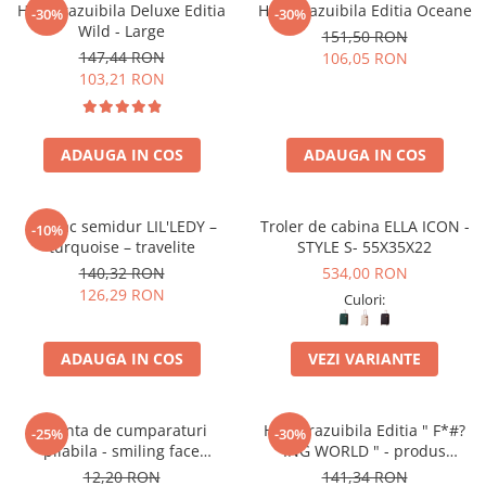
Harta razuibila Deluxe Editia
Harta razuibila Editia Oceane
-30%
-30%
Wild - Large
151,50 RON
147,44 RON
106,05 RON
103,21 RON
ADAUGA IN COS
ADAUGA IN COS
Rucsac semidur LIL'LEDY –
Troler de cabina ELLA ICON -
-10%
turquoise – travelite
STYLE S- 55X35X22
140,32 RON
534,00 RON
126,29 RON
Culori:
ADAUGA IN COS
VEZI VARIANTE
Geanta de cumparaturi
Harta razuibila Editia " F*#?
-25%
-30%
pliabila - smiling face
ING WORLD " - produs
(ochelari)
original Luckies London
12,20 RON
141,34 RON