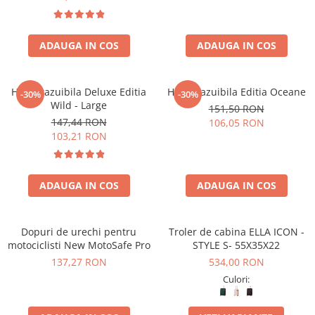
ADAUGA IN COS
ADAUGA IN COS
Harta razuibila Deluxe Editia
Harta razuibila Editia Oceane
-30%
-30%
Wild - Large
151,50 RON
147,44 RON
106,05 RON
103,21 RON
ADAUGA IN COS
ADAUGA IN COS
Dopuri de urechi pentru
Troler de cabina ELLA ICON -
motociclisti New MotoSafe Pro
STYLE S- 55X35X22
137,27 RON
534,00 RON
Culori: