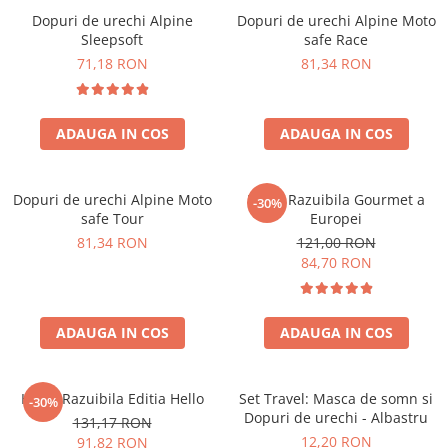
Dopuri de urechi Alpine
Dopuri de urechi Alpine Moto
Sleepsoft
safe Race
71,18 RON
81,34 RON
ADAUGA IN COS
ADAUGA IN COS
Dopuri de urechi Alpine Moto
Harta Razuibila Gourmet a
-30%
safe Tour
Europei
81,34 RON
121,00 RON
84,70 RON
ADAUGA IN COS
ADAUGA IN COS
Harta Razuibila Editia Hello
Set Travel: Masca de somn si
-30%
Dopuri de urechi - Albastru
131,17 RON
12,20 RON
91,82 RON