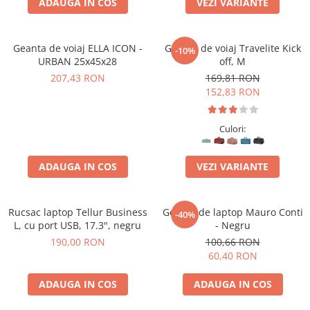
ADAUGA IN COS
VEZI VARIANTE
Geanta de voiaj ELLA ICON -
Geanta de voiaj Travelite Kick
-10%
URBAN 25x45x28
off, M
207,43 RON
169,81 RON
152,83 RON
Culori:
ADAUGA IN COS
VEZI VARIANTE
Rucsac laptop Tellur Business
Geanta de laptop Mauro Conti
-40%
L, cu port USB, 17.3", negru
- Negru
190,00 RON
100,66 RON
60,40 RON
ADAUGA IN COS
ADAUGA IN COS