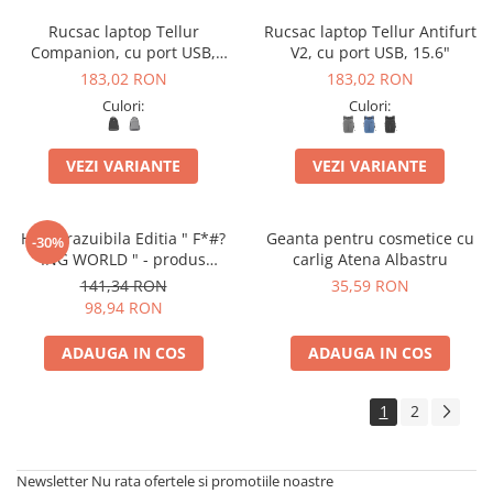
Rucsac laptop Tellur
Rucsac laptop Tellur Antifurt
Companion, cu port USB,
V2, cu port USB, 15.6"
15.6"
183,02 RON
183,02 RON
Culori:
Culori:
VEZI VARIANTE
VEZI VARIANTE
Harta razuibila Editia " F*#?
Geanta pentru cosmetice cu
-30%
ING WORLD " - produs
carlig Atena Albastru
original Luckies London
141,34 RON
35,59 RON
98,94 RON
ADAUGA IN COS
ADAUGA IN COS
1
2
Newsletter
Nu rata ofertele si promotiile noastre