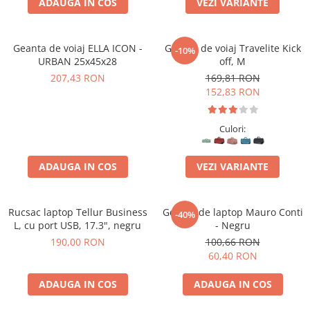
ADAUGA IN COS
VEZI VARIANTE
Geanta de voiaj ELLA ICON -
Geanta de voiaj Travelite Kick
-10%
URBAN 25x45x28
off, M
207,43 RON
169,81 RON
152,83 RON
Culori:
ADAUGA IN COS
VEZI VARIANTE
Rucsac laptop Tellur Business
Geanta de laptop Mauro Conti
-40%
L, cu port USB, 17.3", negru
- Negru
190,00 RON
100,66 RON
60,40 RON
ADAUGA IN COS
ADAUGA IN COS