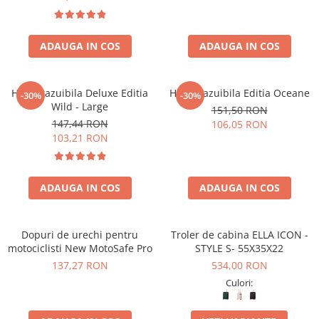
ADAUGA IN COS
ADAUGA IN COS
Harta razuibila Deluxe Editia
Harta razuibila Editia Oceane
-30%
-30%
Wild - Large
151,50 RON
147,44 RON
106,05 RON
103,21 RON
ADAUGA IN COS
ADAUGA IN COS
Dopuri de urechi pentru
Troler de cabina ELLA ICON -
motociclisti New MotoSafe Pro
STYLE S- 55X35X22
137,27 RON
534,00 RON
Culori: