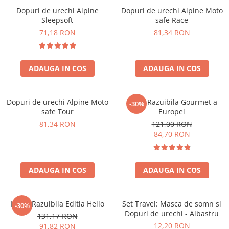
Dopuri de urechi Alpine
Dopuri de urechi Alpine Moto
Sleepsoft
safe Race
71,18 RON
81,34 RON
ADAUGA IN COS
ADAUGA IN COS
Dopuri de urechi Alpine Moto
Harta Razuibila Gourmet a
-30%
safe Tour
Europei
81,34 RON
121,00 RON
84,70 RON
ADAUGA IN COS
ADAUGA IN COS
Harta Razuibila Editia Hello
Set Travel: Masca de somn si
-30%
Dopuri de urechi - Albastru
131,17 RON
12,20 RON
91,82 RON