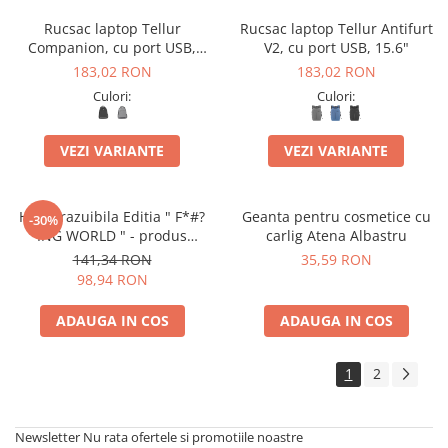
Rucsac laptop Tellur
Rucsac laptop Tellur Antifurt
Companion, cu port USB,
V2, cu port USB, 15.6"
15.6"
183,02 RON
183,02 RON
Culori:
Culori:
VEZI VARIANTE
VEZI VARIANTE
Harta razuibila Editia " F*#?
Geanta pentru cosmetice cu
-30%
ING WORLD " - produs
carlig Atena Albastru
original Luckies London
141,34 RON
35,59 RON
98,94 RON
ADAUGA IN COS
ADAUGA IN COS
1
2
Newsletter
Nu rata ofertele si promotiile noastre