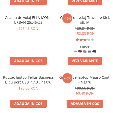
ADAUGA IN COS
VEZI VARIANTE
Geanta de voiaj ELLA ICON -
Geanta de voiaj Travelite Kick
-10%
URBAN 25x45x28
off, M
207,43 RON
169,81 RON
152,83 RON
Culori:
ADAUGA IN COS
VEZI VARIANTE
Rucsac laptop Tellur Business
Geanta de laptop Mauro Conti
-40%
L, cu port USB, 17.3", negru
- Negru
190,00 RON
100,66 RON
60,40 RON
ADAUGA IN COS
ADAUGA IN COS