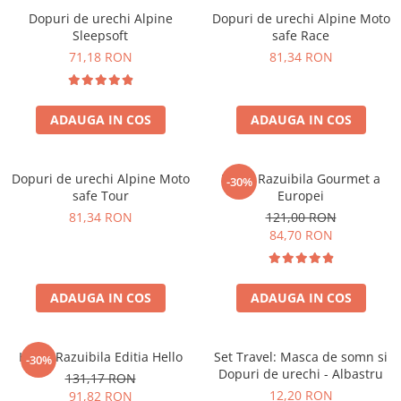
Dopuri de urechi Alpine
Dopuri de urechi Alpine Moto
Sleepsoft
safe Race
71,18 RON
81,34 RON
ADAUGA IN COS
ADAUGA IN COS
Dopuri de urechi Alpine Moto
Harta Razuibila Gourmet a
-30%
safe Tour
Europei
81,34 RON
121,00 RON
84,70 RON
ADAUGA IN COS
ADAUGA IN COS
Harta Razuibila Editia Hello
Set Travel: Masca de somn si
-30%
Dopuri de urechi - Albastru
131,17 RON
12,20 RON
91,82 RON