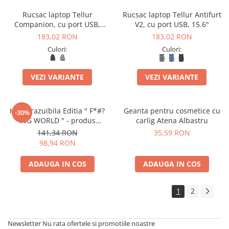
Rucsac laptop Tellur
Rucsac laptop Tellur Antifurt
Companion, cu port USB,
V2, cu port USB, 15.6"
15.6"
183,02 RON
183,02 RON
Culori:
Culori:
VEZI VARIANTE
VEZI VARIANTE
Harta razuibila Editia " F*#?
Geanta pentru cosmetice cu
-30%
ING WORLD " - produs
carlig Atena Albastru
original Luckies London
141,34 RON
35,59 RON
98,94 RON
ADAUGA IN COS
ADAUGA IN COS
1
2
Newsletter
Nu rata ofertele si promotiile noastre