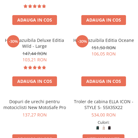
ADAUGA IN COS
ADAUGA IN COS
Harta razuibila Deluxe Editia
Harta razuibila Editia Oceane
-30%
-30%
Wild - Large
151,50 RON
147,44 RON
106,05 RON
103,21 RON
ADAUGA IN COS
ADAUGA IN COS
Dopuri de urechi pentru
Troler de cabina ELLA ICON -
motociclisti New MotoSafe Pro
STYLE S- 55X35X22
137,27 RON
534,00 RON
Culori: