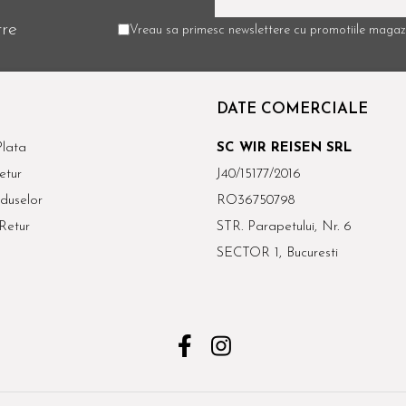
tre
Vreau sa primesc newslettere cu promotiile magazi
DATE COMERCIALE
lata
SC WIR REISEN SRL
etur
J40/15177/2016
duselor
RO36750798
Retur
STR. Parapetului, Nr. 6
SECTOR 1, Bucuresti