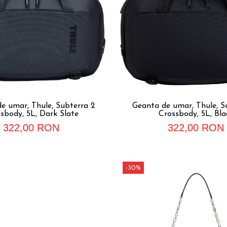
e umar, Thule, Subterra 2
Geanta de umar, Thule, S
sbody, 5L, Dark Slate
Crossbody, 5L, Bla
322,00 RON
322,00 RON
-30%