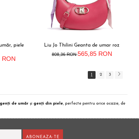
umăr, piele
Liu Jo Thilini Geanta de umar roz
565,85 RON
808,36 RON
1 RON
1
2
3
genți de umăr
și
genți din piele
, perfecte pentru orice ocazie, de