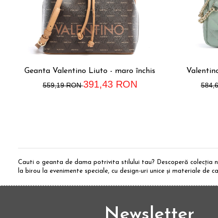
Geanta Valentino Liuto - maro închis
Valentin
391,43 RON
559,19 RON
584,
Cauti o geanta de dama potrivita stilului tau? Descoperă colecția
la birou la evenimente speciale, cu design-uri unice și materiale de c
Newsletter