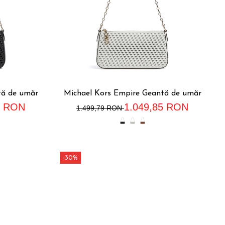
tă de umăr
Michael Kors Empire Geantă de umăr
5 RON
1.049,85 RON
1.499,79 RON
-30%