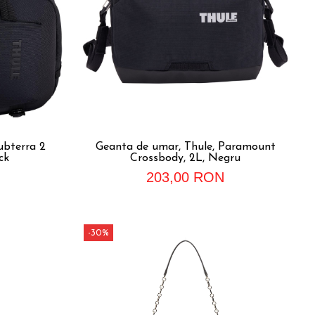
ubterra 2
Geanta de umar, Thule, Paramount
ck
Crossbody, 2L, Negru
203,00 RON
-30%