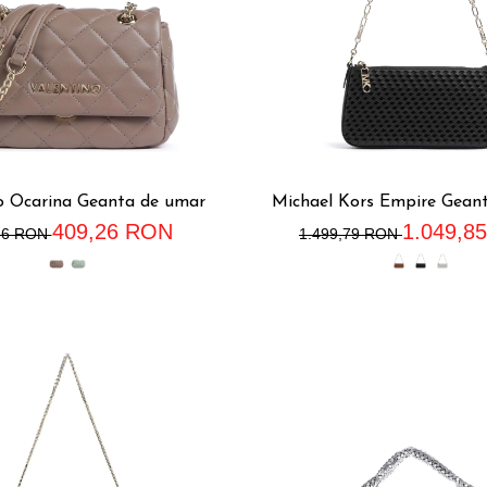
o Ocarina Geanta de umar
Michael Kors Empire Gean
409,26 RON
1.049,8
66 RON
1.499,79 RON