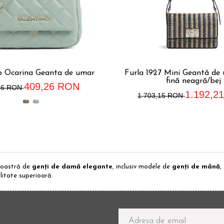
o Ocarina Geanta de umar
Furla 1927 Mini Geantă de 
fină neagră/bej
409,26 RON
66 RON
1.192,2
1.703,15 RON
 noastră de
genți de damă elegante
, inclusiv modele de
genți de mână
,
alitate superioară.