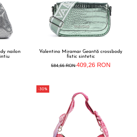
dy nailon
Valentino Miramar Geantă crossbody
intiu
fistic sintetic
409,26 RON
584,66 RON
-30%