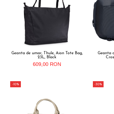
Geanta de umar, Thule, Aion Tote Bag,
Geanta d
23L, Black
Cros
609,00 RON
-10%
-30%