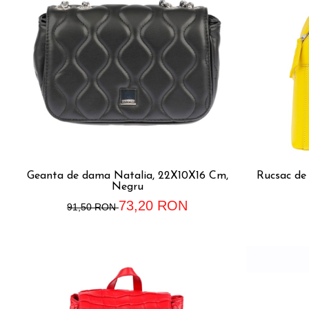
Accesorii bagaje
Huse troler
Business Travel
Borsete
Resigilate
Reduceri bagaje
Geanta de dama Natalia, 22X10X16 Cm,
Rucsac de
Negru
73,20 RON
91,50 RON