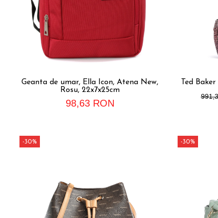
Geanta de umar, Ella Icon, Atena New,
Ted Baker
Rosu, 22x7x25cm
991,
98,63 RON
-30%
-30%