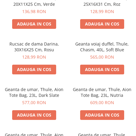
Accesorii bagaje
20X11X25 Cm, Verde
25X16X31 Cm, Roz
Huse troler
136,98 RON
128,99 RON
Business Travel
ADAUGA IN COS
ADAUGA IN COS
Borsete
Resigilate
Rucsac de dama Darina,
Geanta voiaj duffel, Thule,
Reduceri bagaje
30X16X25 Cm, Rosu
Chasm, 40L, Soft Blue
128,99 RON
565,00 RON
ADAUGA IN COS
ADAUGA IN COS
Geanta de umar, Thule, Aion
Geanta de umar, Thule, Aion
Tote Bag, 23L, Dark Slate
Tote Bag, 23L, Nutria
577,00 RON
609,00 RON
ADAUGA IN COS
ADAUGA IN COS
Geanta de umar, Thule, Aion
Geanta de umar, Thule,