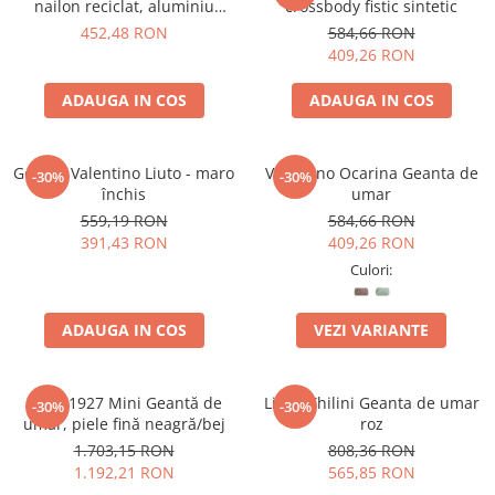
nailon reciclat, aluminiu
crossbody fistic sintetic
argintiu
452,48 RON
584,66 RON
409,26 RON
ADAUGA IN COS
ADAUGA IN COS
Geanta Valentino Liuto - maro
Valentino Ocarina Geanta de
-30%
-30%
închis
umar
559,19 RON
584,66 RON
391,43 RON
409,26 RON
Culori:
ADAUGA IN COS
VEZI VARIANTE
Furla 1927 Mini Geantă de
Liu Jo Thilini Geanta de umar
-30%
-30%
umăr, piele fină neagră/bej
roz
1.703,15 RON
808,36 RON
1.192,21 RON
565,85 RON