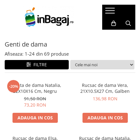
Bagaje
Accesorii
Cadouri
LICHIDARI
Packing Cubes
Harti razuibile
Genti de dama
Trolere de cală mari
Huse pasaport
Seturi cadou
Trolere de cală medii
Masca de somn
Carduri cadou
Afiseaza:
1-
24
din
69
produse
Trolere de cabină
Perne de calatorie
Agende de travel
FILTRE
Bagaje Premium
Dopuri de urechi
Cadouri pentru EA
Bagaje pentru copii
Portofele de calatorie
Cadouri pentru EL
Geanta de dama Natalia,
Rucsac de dama Vera,
-20%
22X10X16 Cm, Negru
21X10.5X27 Cm, Galben
Bagaje mici(ex.40x30x20)
Set produse
91,50 RON
136,98 RON
SET Trolere
Adaptoare priza
73,20 RON
Genti de dama
Acumulatori externi
ADAUGA IN COS
ADAUGA IN COS
Genti de voiaj
Genti pentru cosmetice
Rucsacuri
Altele
Rucsac de dama Elsa,
Rucsac de dama Natalia,