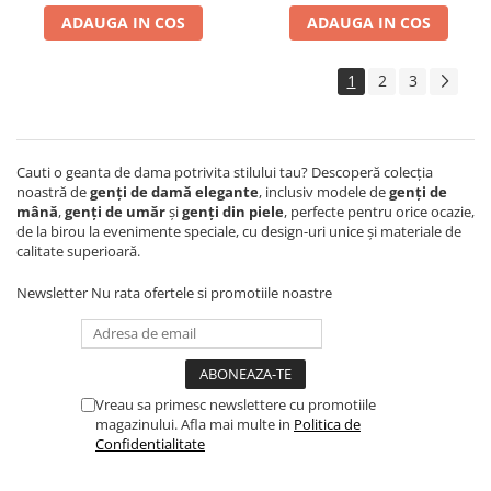
ADAUGA IN COS
ADAUGA IN COS
1
2
3
Cauti o geanta de dama potrivita stilului tau? Descoperă colecția
noastră de
genți de damă elegante
, inclusiv modele de
genți de
mână
,
genți de umăr
și
genți din piele
, perfecte pentru orice ocazie,
de la birou la evenimente speciale, cu design-uri unice și materiale de
calitate superioară.
Newsletter
Nu rata ofertele si promotiile noastre
Vreau sa primesc newslettere cu promotiile
magazinului. Afla mai multe in
Politica de
Confidentialitate