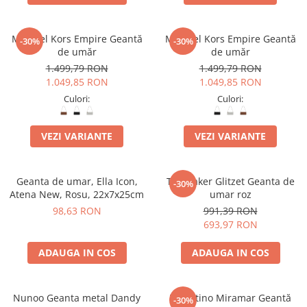
Michael Kors Empire Geantă
Michael Kors Empire Geantă
-30%
-30%
de umăr
de umăr
1.499,79 RON
1.499,79 RON
1.049,85 RON
1.049,85 RON
Culori:
Culori:
VEZI VARIANTE
VEZI VARIANTE
Geanta de umar, Ella Icon,
Ted Baker Glitzet Geanta de
-30%
Atena New, Rosu, 22x7x25cm
umar roz
98,63 RON
991,39 RON
693,97 RON
ADAUGA IN COS
ADAUGA IN COS
Nunoo Geanta metal Dandy
Valentino Miramar Geantă
-30%