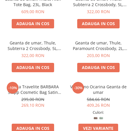
Tote Bag, 23L, Black
Subterra 2 Crossbody, 5L,
Dark Slate
609,00 RON
322,00 RON
ADAUGA IN COS
ADAUGA IN COS
Geanta de umar, Thule,
Geanta de umar, Thule,
Subterra 2 Crossbody, 5L,
Paramount Crossbody, 2L,
Black
Negru
322,00 RON
203,00 RON
ADAUGA IN COS
ADAUGA IN COS
Geanta Travelite BARBARA
Valentino Ocarina Geanta de
-10%
-30%
Stepp Cosmetic Bag Satin
umar
nude
299,00 RON
584,66 RON
269,10 RON
409,26 RON
Culori:
ADAUGA IN COS
VEZI VARIANTE