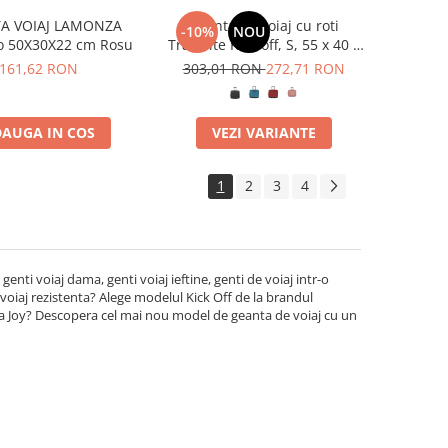
A VOIAJ LAMONZA
Geanta de voiaj cu roti
-10%
NOU
o 50X30X22 cm Rosu
Travelite Kick off, S, 55 x 40 x
20 cm
161,62 RON
303,01 RON
272,71 RON
AUGA IN COS
VEZI VARIANTE
1
2
3
4
genti voiaj dama, genti voiaj ieftine, genti de voiaj intr-o
 voiaj rezistenta? Alege modelul Kick Off de la brandul
onza Joy? Descopera cel mai nou model de geanta de voiaj cu un