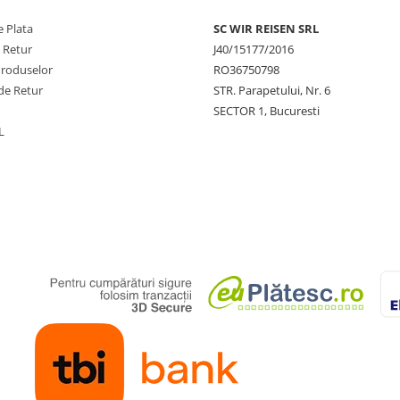
 Plata
SC WIR REISEN SRL
e Retur
J40/15177/2016
Produselor
RO36750798
de Retur
STR. Parapetului, Nr. 6
SECTOR 1, Bucuresti
L