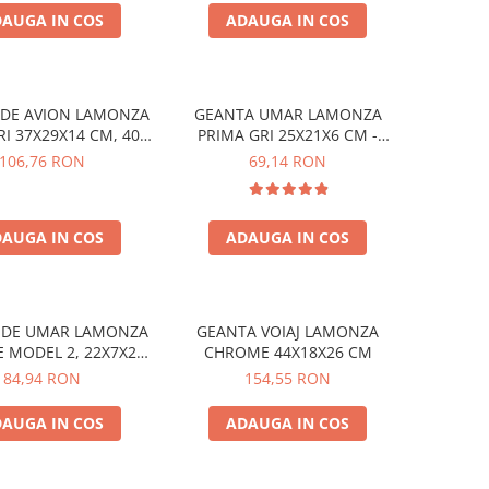
AUGA IN COS
ADAUGA IN COS
 DE AVION LAMONZA
GEANTA UMAR LAMONZA
RI 37X29X14 CM, 400
PRIMA GRI 25X21X6 CM -
GR
bretea ajustabila 130 cm
106,76 RON
69,14 RON
AUGA IN COS
ADAUGA IN COS
 DE UMAR LAMONZA
GEANTA VOIAJ LAMONZA
 MODEL 2, 22X7X25
CHROME 44X18X26 CM
CM, GRI
84,94 RON
154,55 RON
AUGA IN COS
ADAUGA IN COS