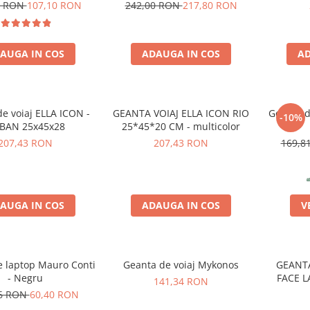
avelite Mobile
travelite Mobile
0 RON
107,10 RON
242,00 RON
217,80 RON
AUGA IN COS
ADAUGA IN COS
AD
e voiaj ELLA ICON -
GEANTA VOIAJ ELLA ICON RIO
Geanta de
-10%
BAN 25x45x28
25*45*20 CM - multicolor
207,43 RON
207,43 RON
169,8
AUGA IN COS
ADAUGA IN COS
V
e laptop Mauro Conti
Geanta de voiaj Mykonos
GEANTA
- Negru
FACE 
141,34 RON
66 RON
60,40 RON