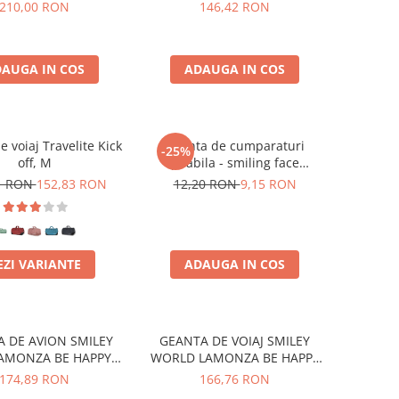
210,00 RON
146,42 RON
AUGA IN COS
ADAUGA IN COS
 voiaj Travelite Kick
Geanta de cumparaturi
-25%
off, M
pliabila - smiling face
(ochelari)
1 RON
152,83 RON
12,20 RON
9,15 RON
EZI VARIANTE
ADAUGA IN COS
 DE AVION SMILEY
GEANTA DE VOIAJ SMILEY
LAMONZA BE HAPPY
WORLD LAMONZA BE HAPPY
36X29X14 CM
48X28X21 CM
174,89 RON
166,76 RON