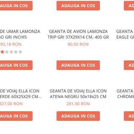
AUGA IN COS
ADAUGA IN COS
AD
 DE UMAR LAMONZA
GEANTA DE AVION LAMONZA
GEANTA
O GRI INCHIS
TRIP GRI 37X29X14 CM, 400 GR
EAGLE G
93,18 RON
90,50 RON
AUGA IN COS
ADAUGA IN COS
AD
DE VOIAJ ELLA ICON
GEANTA DE VOIAJ ELLA ICON
GEANTA
ERDE 60X25X29 CM,
ATENA NEGRU 50x18x25 CM
CHROME
NEW
327,00 RON
281,00 RON
AUGA IN COS
ADAUGA IN COS
AD