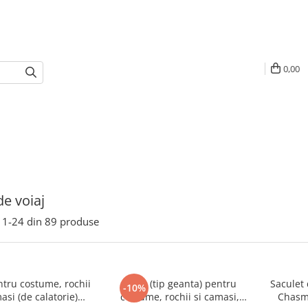
0,00
de voiaj
1-
24
din
89
produse
tru costume, rochii
Husa (tip geanta) pentru
Saculet
-10%
asi (de calatorie)
costume, rochii si camasi,
Chasm