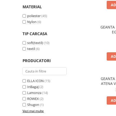
AD
MATERIAL
poliester
(45)
Nylon
(6)
GEANTA
EG
TIP CARCASA
soft(textil)
(10)
textil
(6)
AD
PRODUCATORI
GEANTA 
ELLA ICON
(15)
ATENA V
InBagaj
(2)
Lamonza
(14)
ROWEX
(2)
AD
Shugon
(1)
Vezi mai multe