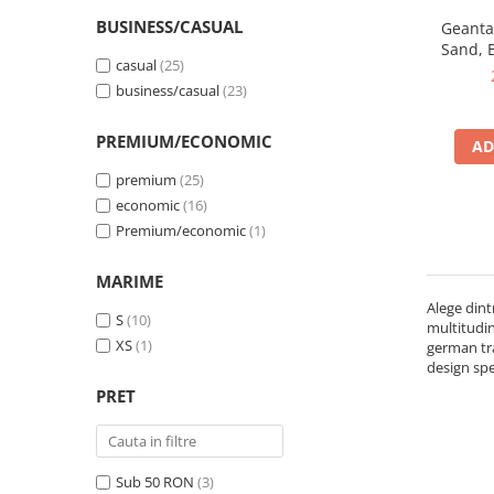
BUSINESS/CASUAL
Geanta 
Sand, B
casual
(25)
business/casual
(23)
PREMIUM/ECONOMIC
AD
premium
(25)
economic
(16)
Premium/economic
(1)
MARIME
Alege dint
S
(10)
multitudin
XS
(1)
german tra
design spe
PRET
Sub 50 RON
(3)