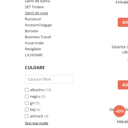
Accesorii bagaje
tr
Genti de dama
119,0
SET Trolere
Huse troler
Genti de voiaj
Business Travel
Rucsacuri
AD
Accesorii bagaje
Borsete
Borsete
Resigilate
Business Travel
Huse troler
Reduceri bagaje
Geanta d
Resigilate
UR
LICHIDARI
CULOARE
AD
albastru
(10)
negru
(9)
gri
(9)
Geanta d
bej
(6)
-40%
antracit
(4)
100,
Vezi mai multe