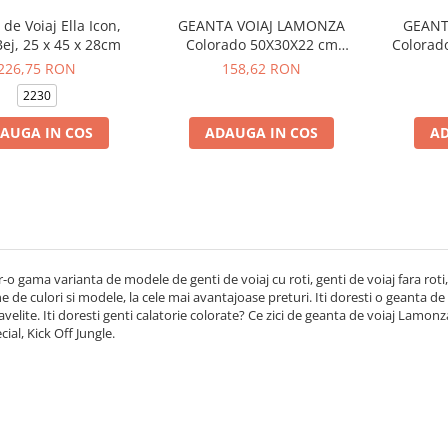
de Voiaj Ella Icon,
GEANTA VOIAJ LAMONZA
GEANT
ej, 25 x 45 x 28cm
Colorado 50X30X22 cm
Colorad
Albastru
226,75 RON
158,62 RON
2230
AUGA IN COS
ADAUGA IN COS
AD
r-o gama varianta de modele de genti de voiaj cu roti, genti de voiaj fara roti, 
e de culori si modele, la cele mai avantajoase preturi. Iti doresti o geanta de
velite. Iti doresti genti calatorie colorate? Ce zici de geanta de voiaj Lam
cial, Kick Off Jungle.