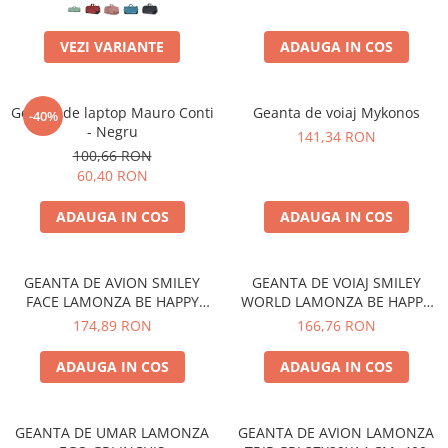
VEZI VARIANTE
ADAUGA IN COS
Geanta de laptop Mauro Conti
Geanta de voiaj Mykonos
-40%
- Negru
141,34 RON
100,66 RON
60,40 RON
ADAUGA IN COS
ADAUGA IN COS
GEANTA DE AVION SMILEY
GEANTA DE VOIAJ SMILEY
FACE LAMONZA BE HAPPY
WORLD LAMONZA BE HAPPY
36X29X14 CM
48X28X21 CM
174,89 RON
166,76 RON
ADAUGA IN COS
ADAUGA IN COS
GEANTA DE UMAR LAMONZA
GEANTA DE AVION LAMONZA