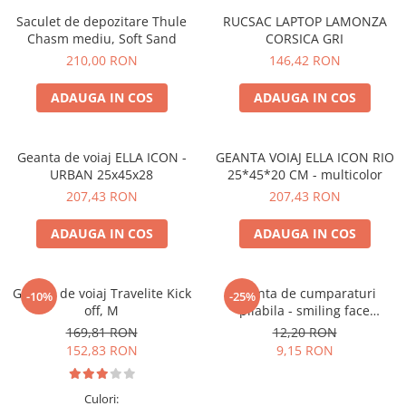
Accesorii bagaje
Saculet de depozitare Thule
RUCSAC LAPTOP LAMONZA
Huse troler
Chasm mediu, Soft Sand
CORSICA GRI
Business Travel
210,00 RON
146,42 RON
Borsete
ADAUGA IN COS
ADAUGA IN COS
Resigilate
Reduceri bagaje
Geanta de voiaj ELLA ICON -
GEANTA VOIAJ ELLA ICON RIO
URBAN 25x45x28
25*45*20 CM - multicolor
207,43 RON
207,43 RON
ADAUGA IN COS
ADAUGA IN COS
Geanta de voiaj Travelite Kick
Geanta de cumparaturi
-10%
-25%
off, M
pliabila - smiling face
(ochelari)
169,81 RON
12,20 RON
152,83 RON
9,15 RON
Culori: