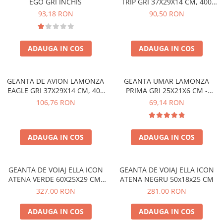
EGO GRI INCHIS
TRIP GRI 37X29X14 CM, 400
GR
93,18 RON
90,50 RON
ADAUGA IN COS
ADAUGA IN COS
GEANTA DE AVION LAMONZA
GEANTA UMAR LAMONZA
EAGLE GRI 37X29X14 CM, 400
PRIMA GRI 25X21X6 CM -
GR
bretea ajustabila 130 cm
106,76 RON
69,14 RON
ADAUGA IN COS
ADAUGA IN COS
GEANTA DE VOIAJ ELLA ICON
GEANTA DE VOIAJ ELLA ICON
ATENA VERDE 60X25X29 CM,
ATENA NEGRU 50x18x25 CM
NEW
327,00 RON
281,00 RON
ADAUGA IN COS
ADAUGA IN COS