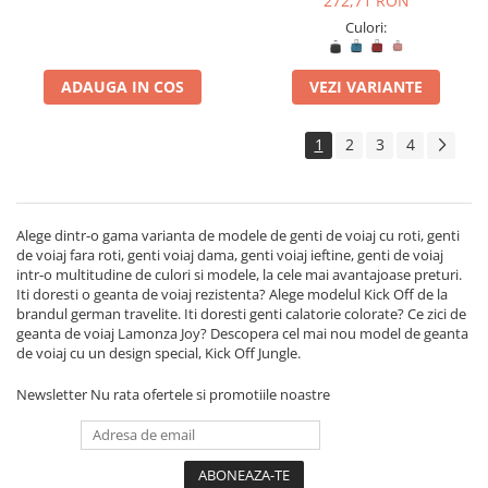
272,71 RON
Culori:
ADAUGA IN COS
VEZI VARIANTE
1
2
3
4
Alege dintr-o gama varianta de modele de genti de voiaj cu roti, genti
de voiaj fara roti, genti voiaj dama, genti voiaj ieftine, genti de voiaj
intr-o multitudine de culori si modele, la cele mai avantajoase preturi.
Iti doresti o geanta de voiaj rezistenta? Alege modelul Kick Off de la
brandul german travelite. Iti doresti genti calatorie colorate? Ce zici de
geanta de voiaj Lamonza Joy? Descopera cel mai nou model de geanta
de voiaj cu un design special, Kick Off Jungle.
Newsletter
Nu rata ofertele si promotiile noastre