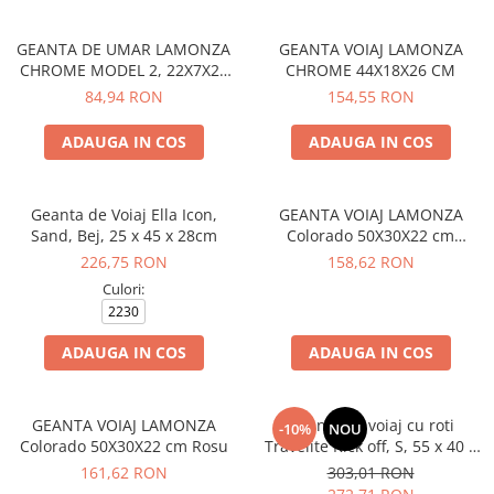
GEANTA DE UMAR LAMONZA
GEANTA VOIAJ LAMONZA
CHROME MODEL 2, 22X7X25
CHROME 44X18X26 CM
CM, GRI
84,94 RON
154,55 RON
ADAUGA IN COS
ADAUGA IN COS
Geanta de Voiaj Ella Icon,
GEANTA VOIAJ LAMONZA
Sand, Bej, 25 x 45 x 28cm
Colorado 50X30X22 cm
Albastru
226,75 RON
158,62 RON
Culori:
2230
ADAUGA IN COS
ADAUGA IN COS
GEANTA VOIAJ LAMONZA
Geanta de voiaj cu roti
-10%
NOU
Colorado 50X30X22 cm Rosu
Travelite Kick off, S, 55 x 40 x
20 cm
161,62 RON
303,01 RON