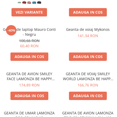
VEZI VARIANTE
ADAUGA IN COS
Geanta de laptop Mauro Conti
Geanta de voiaj Mykonos
-40%
- Negru
141,34 RON
100,66 RON
60,40 RON
ADAUGA IN COS
ADAUGA IN COS
GEANTA DE AVION SMILEY
GEANTA DE VOIAJ SMILEY
FACE LAMONZA BE HAPPY
WORLD LAMONZA BE HAPPY
36X29X14 CM
48X28X21 CM
174,89 RON
166,76 RON
ADAUGA IN COS
ADAUGA IN COS
GEANTA DE UMAR LAMONZA
GEANTA DE AVION LAMONZA