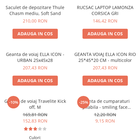
Accesorii bagaje
Saculet de depozitare Thule
RUCSAC LAPTOP LAMONZA
Huse troler
Chasm mediu, Soft Sand
CORSICA GRI
Business Travel
210,00 RON
146,42 RON
Borsete
ADAUGA IN COS
ADAUGA IN COS
Resigilate
Reduceri bagaje
Geanta de voiaj ELLA ICON -
GEANTA VOIAJ ELLA ICON RIO
URBAN 25x45x28
25*45*20 CM - multicolor
207,43 RON
207,43 RON
ADAUGA IN COS
ADAUGA IN COS
Geanta de voiaj Travelite Kick
Geanta de cumparaturi
-10%
-25%
off, M
pliabila - smiling face
(ochelari)
169,81 RON
12,20 RON
152,83 RON
9,15 RON
Culori: