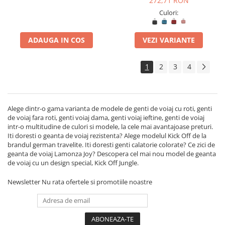
272,71 RON
Culori:
ADAUGA IN COS
VEZI VARIANTE
1
2
3
4
Alege dintr-o gama varianta de modele de genti de voiaj cu roti, genti
de voiaj fara roti, genti voiaj dama, genti voiaj ieftine, genti de voiaj
intr-o multitudine de culori si modele, la cele mai avantajoase preturi.
Iti doresti o geanta de voiaj rezistenta? Alege modelul Kick Off de la
brandul german travelite. Iti doresti genti calatorie colorate? Ce zici de
geanta de voiaj Lamonza Joy? Descopera cel mai nou model de geanta
de voiaj cu un design special, Kick Off Jungle.
Newsletter
Nu rata ofertele si promotiile noastre