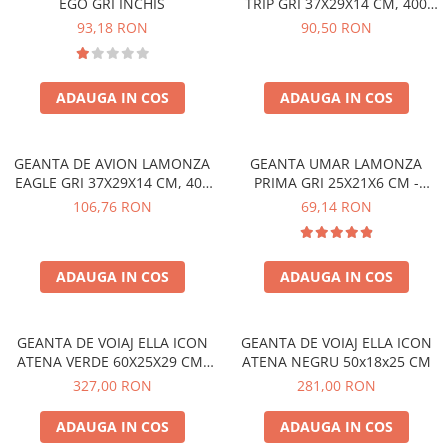
EGO GRI INCHIS
TRIP GRI 37X29X14 CM, 400
GR
93,18 RON
90,50 RON
ADAUGA IN COS
ADAUGA IN COS
GEANTA DE AVION LAMONZA
GEANTA UMAR LAMONZA
EAGLE GRI 37X29X14 CM, 400
PRIMA GRI 25X21X6 CM -
GR
bretea ajustabila 130 cm
106,76 RON
69,14 RON
ADAUGA IN COS
ADAUGA IN COS
GEANTA DE VOIAJ ELLA ICON
GEANTA DE VOIAJ ELLA ICON
ATENA VERDE 60X25X29 CM,
ATENA NEGRU 50x18x25 CM
NEW
327,00 RON
281,00 RON
ADAUGA IN COS
ADAUGA IN COS