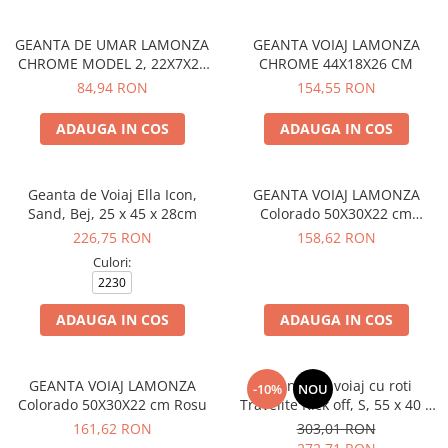
GEANTA DE UMAR LAMONZA
GEANTA VOIAJ LAMONZA
CHROME MODEL 2, 22X7X25
CHROME 44X18X26 CM
CM, GRI
84,94 RON
154,55 RON
ADAUGA IN COS
ADAUGA IN COS
Geanta de Voiaj Ella Icon,
GEANTA VOIAJ LAMONZA
Sand, Bej, 25 x 45 x 28cm
Colorado 50X30X22 cm
Albastru
226,75 RON
158,62 RON
Culori:
2230
ADAUGA IN COS
ADAUGA IN COS
GEANTA VOIAJ LAMONZA
Geanta de voiaj cu roti
-10%
NOU
Colorado 50X30X22 cm Rosu
Travelite Kick off, S, 55 x 40 x
20 cm
161,62 RON
303,01 RON