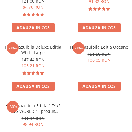
Accesorii bagaje
121,00 RON
91,82 RON
84,70 RON
Huse troler
Business Travel
Borsete
ADAUGA IN COS
ADAUGA IN COS
Resigilate
Reduceri bagaje
Harta razuibila Deluxe Editia
Harta razuibila Editia Oceane
-30%
-30%
Wild - Large
151,50 RON
147,44 RON
106,05 RON
103,21 RON
ADAUGA IN COS
ADAUGA IN COS
Harta razuibila Editia " F*#?
-30%
ING WORLD " - produs
original Luckies London
141,34 RON
98,94 RON