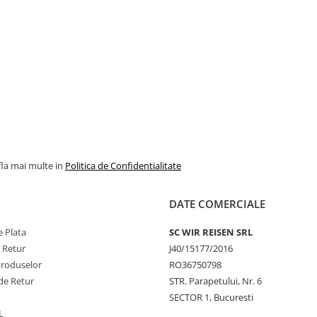
fla mai multe in
Politica de Confidentialitate
DATE COMERCIALE
 Plata
SC WIR REISEN SRL
e Retur
J40/15177/2016
Produselor
RO36750798
de Retur
STR. Parapetului, Nr. 6
SECTOR 1, Bucuresti
L