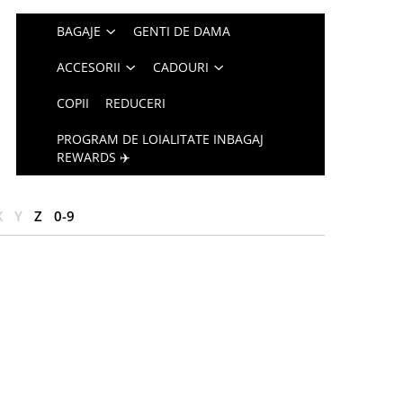
BAGAJE
GENTI DE DAMA
ACCESORII
CADOURI
COPII
REDUCERI
PROGRAM DE LOIALITATE INBAGAJ
REWARDS ✈️
X
Y
Z
0-9