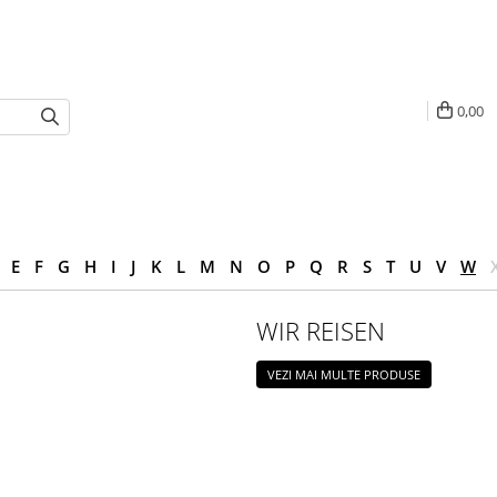
0,00
E
F
G
H
I
J
K
L
M
N
O
P
Q
R
S
T
U
V
W
WIR REISEN
VEZI MAI MULTE PRODUSE