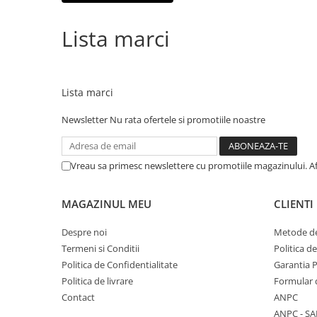
Accesorii bagaje
Huse troler
Lista marci
Business Travel
Borsete
Resigilate
Lista marci
Reduceri bagaje
Newsletter
Nu rata ofertele si promotiile noastre
Vreau sa primesc newslettere cu promotiile magazinului. A
MAGAZINUL MEU
CLIENTI
Despre noi
Metode de
Termeni si Conditii
Politica d
Politica de Confidentialitate
Garantia 
Politica de livrare
Formular 
Contact
ANPC
ANPC - SA