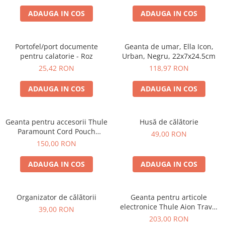
ADAUGA IN COS
ADAUGA IN COS
Portofel/port documente
Geanta de umar, Ella Icon,
pentru calatorie - Roz
Urban, Negru, 22x7x24.5cm
25,42 RON
118,97 RON
ADAUGA IN COS
ADAUGA IN COS
Geanta pentru accesorii Thule
Husă de călătorie
Paramount Cord Pouch
49,00 RON
Medium
150,00 RON
ADAUGA IN COS
ADAUGA IN COS
Organizator de călătorii
Geanta pentru articole
electronice Thule Aion Travel
39,00 RON
Organizer, Dark Slate
203,00 RON