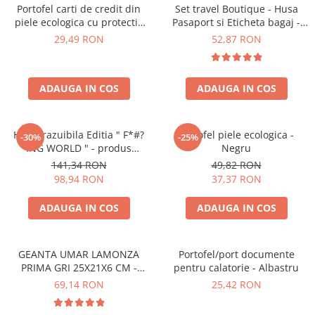
Accesorii bagaje
Portofel carti de credit din
Set travel Boutique - Husa
Huse troler
piele ecologica cu protectie
Pasaport si Eticheta bagaj -
RFID
Roz
29,49 RON
52,87 RON
Business Travel
Borsete
Resigilate
ADAUGA IN COS
ADAUGA IN COS
Reduceri bagaje
Harta razuibila Editia " F*#?
Portofel piele ecologica -
-30%
-25%
ING WORLD " - produs
Negru
original Luckies London
141,34 RON
49,82 RON
98,94 RON
37,37 RON
ADAUGA IN COS
ADAUGA IN COS
GEANTA UMAR LAMONZA
Portofel/port documente
PRIMA GRI 25X21X6 CM -
pentru calatorie - Albastru
bretea ajustabila 130 cm
69,14 RON
25,42 RON