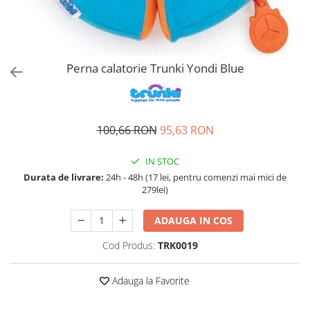
Accesorii bagaje
Huse troler
Business Travel
Borsete
Perna calatorie Trunki Yondi Blue
Resigilate
Reduceri bagaje
100,66 RON
95,63 RON
IN STOC
Durata de livrare:
24h - 48h (17 lei, pentru comenzi mai mici de
279lei)
ADAUGA IN COS
Cod Produs:
TRK0019
Adauga la Favorite