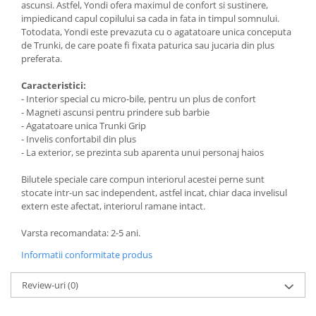
ascunsi. Astfel, Yondi ofera maximul de confort si sustinere,
impiedicand capul copilului sa cada in fata in timpul somnului.
Totodata, Yondi este prevazuta cu o agatatoare unica conceputa
de Trunki, de care poate fi fixata paturica sau jucaria din plus
preferata.
Caracteristici:
- Interior special cu micro-bile, pentru un plus de confort
- Magneti ascunsi pentru prindere sub barbie
- Agatatoare unica Trunki Grip
- Invelis confortabil din plus
- La exterior, se prezinta sub aparenta unui personaj haios
Bilutele speciale care compun interiorul acestei perne sunt
stocate intr-un sac independent, astfel incat, chiar daca invelisul
extern este afectat, interiorul ramane intact.
Varsta recomandata: 2-5 ani.
Informatii conformitate produs
Review-uri
(0)