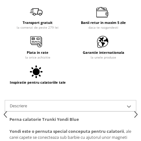
Transport gratuit
Banii retur in maxim 5 zile
la comenzi de peste 279 lei
daca te razgandesti
Plata in rate
Garantie internationala
la orice achizitie
la unele produse
Inspiratie pentru calatoriile tale
Descriere
Perna calatorie Trunki Yondi Blue
Yondi este o pernuta special conceputa pentru calatorii
, ale
carei capete se conecteaza sub barbie cu ajutorul unor magneti