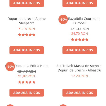
ADAUGA IN COS
ADAUGA IN COS
Dopuri de urechi Alpine
Harta Razuibila Gourmet a
-30%
Sleepsoft
Europei
71,18 RON
121,00 RON
84,70 RON
ADAUGA IN COS
ADAUGA IN COS
Harta Razuibila Editia Hello
Set Travel: Masca de somn si
-30%
Dopuri de urechi - Albastru
131,17 RON
12,20 RON
91,82 RON
ADAUGA IN COS
ADAUGA IN COS