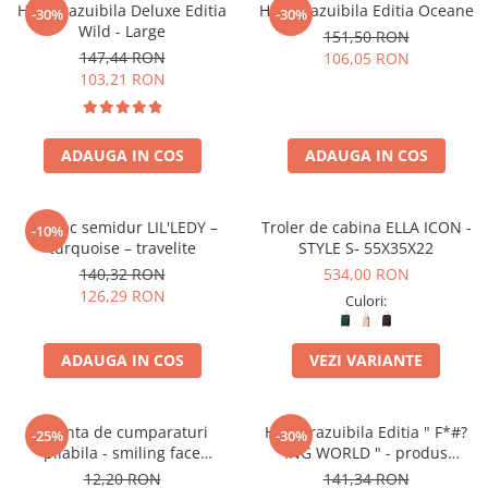
Harta razuibila Deluxe Editia
Harta razuibila Editia Oceane
-30%
-30%
Wild - Large
151,50 RON
147,44 RON
106,05 RON
103,21 RON
ADAUGA IN COS
ADAUGA IN COS
Rucsac semidur LIL'LEDY –
Troler de cabina ELLA ICON -
-10%
turquoise – travelite
STYLE S- 55X35X22
140,32 RON
534,00 RON
126,29 RON
Culori:
ADAUGA IN COS
VEZI VARIANTE
Geanta de cumparaturi
Harta razuibila Editia " F*#?
-25%
-30%
pliabila - smiling face
ING WORLD " - produs
(ochelari)
original Luckies London
12,20 RON
141,34 RON