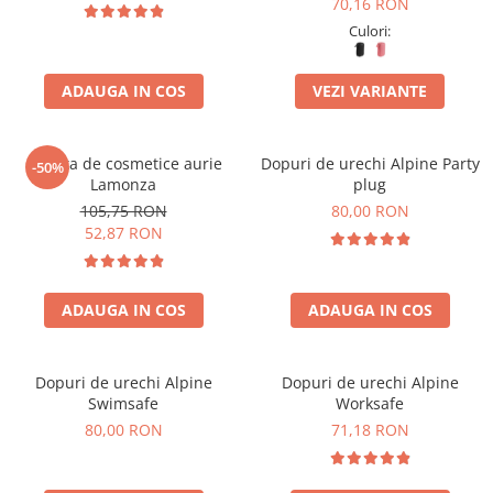
Accesorii bagaje
70,16 RON
Culori:
Huse troler
Business Travel
ADAUGA IN COS
VEZI VARIANTE
Borsete
Resigilate
Geanta de cosmetice aurie
Dopuri de urechi Alpine Party
-50%
Reduceri bagaje
Lamonza
plug
105,75 RON
80,00 RON
52,87 RON
ADAUGA IN COS
ADAUGA IN COS
Dopuri de urechi Alpine
Dopuri de urechi Alpine
Swimsafe
Worksafe
80,00 RON
71,18 RON