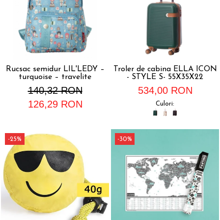
Rucsac semidur LIL'LEDY –
Troler de cabina ELLA ICON
turquoise – travelite
- STYLE S- 55X35X22
140,32 RON
534,00 RON
126,29 RON
Culori:
-25%
-30%