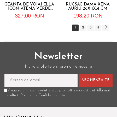
GEANTA DE VOIAJ ELLA
RUCSAC DAMA XENA
ICON ATENA VERDE
AURIU 26X11X31 CM
60X25X29 CM, NEW
327,00 RON
198,20 RON
1
2
3
4
Newsletter
Nu rata ofertele si promotiile noastre
Vreau sa primesc newslettere cu promotiile magazinului. Afla mai
multe in
Politica de Confidentialitate