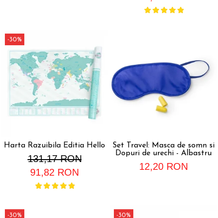
-30%
Harta Razuibila Editia Hello
Set Travel: Masca de somn si
Dopuri de urechi - Albastru
131,17 RON
12,20 RON
91,82 RON
-30%
-30%