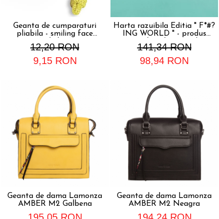
Geanta de cumparaturi
Harta razuibila Editia " F*#?
pliabila - smiling face
ING WORLD " - produs
(ochelari)
original Luckies London
12,20 RON
141,34 RON
9,15 RON
98,94 RON
Geanta de dama Lamonza
Geanta de dama Lamonza
AMBER M2 Galbena
AMBER M2 Neagra
195,05 RON
194,24 RON