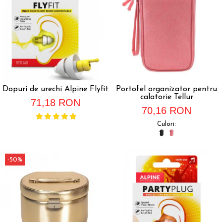
Accesorii bagaje
Huse troler
Business Travel
Borsete
Resigilate
Reduceri bagaje
Dopuri de urechi Alpine Flyfit
Portofel organizator pentru
calatorie Tellur
71,18 RON
70,16 RON
Culori:
-50%