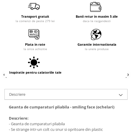
Transport gratuit
Banii retur in maxim 5 zile
la comenzi de peste 279 lei
daca te razgandesti
Plata in rate
Garantie internationala
la orice achizitie
la unele produse
Inspiratie pentru calatoriile tale
Descriere
Geanta de cumparaturi pliabila - smiling face (ochelari)
Descriere:
- Geanta de cumparaturi pliabila
- Se strange intr-un colt cu snur si opritoare din plastic