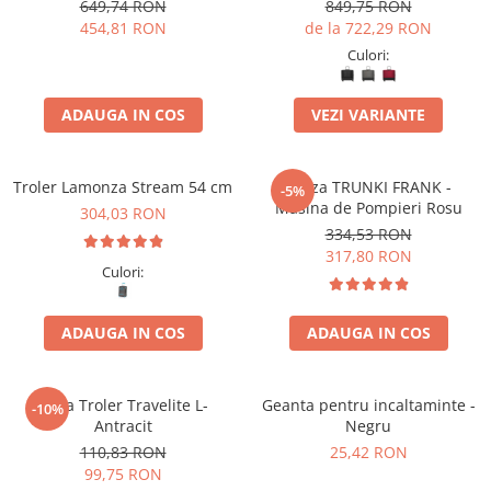
spinner 67 x 45 x 27 cm -
duble, 81 x 52 x 32/36 cm
649,74 RON
849,75 RON
RESIGILAT
,expandabil
454,81 RON
de la 722,29 RON
Culori:
ADAUGA IN COS
VEZI VARIANTE
Troler Lamonza Stream 54 cm
Valiza TRUNKI FRANK -
-5%
Masina de Pompieri Rosu
304,03 RON
334,53 RON
317,80 RON
Culori:
ADAUGA IN COS
ADAUGA IN COS
Husa Troler Travelite L-
Geanta pentru incaltaminte -
-10%
Antracit
Negru
110,83 RON
25,42 RON
99,75 RON