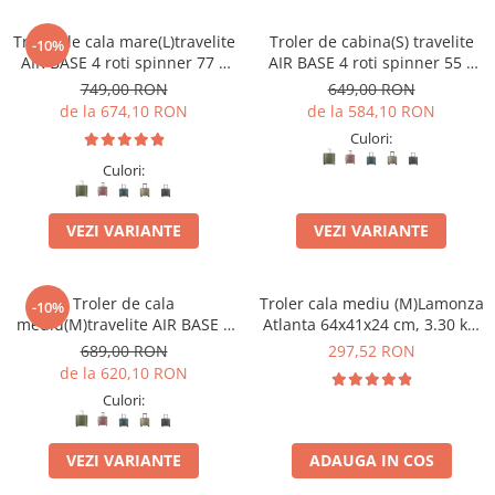
Troler de cala mare(L)travelite
Troler de cabina(S) travelite
-10%
AIR BASE 4 roti spinner 77 x
AIR BASE 4 roti spinner 55 x
51 x 30 cm - L
39 x 20 cm - S
749,00 RON
649,00 RON
de la 674,10 RON
de la 584,10 RON
Culori:
Culori:
VEZI VARIANTE
VEZI VARIANTE
Troler de cala
Troler cala mediu (M)Lamonza
-10%
mediu(M)travelite AIR BASE 4
Atlanta 64x41x24 cm, 3.30 kg,
roti DUBLE 67 CM
extensibil 30%, albastru
689,00 RON
297,52 RON
de la 620,10 RON
Culori:
VEZI VARIANTE
ADAUGA IN COS