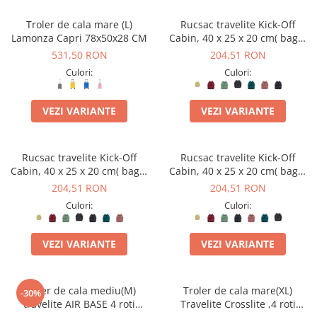
Troler de cala mare (L)
Rucsac travelite Kick-Off
Lamonza Capri 78x50x28 CM
Cabin, 40 x 25 x 20 cm( bagaj
permis gratuit la companii
531,50 RON
204,51 RON
low-cost)
Culori:
Culori:
VEZI VARIANTE
VEZI VARIANTE
Rucsac travelite Kick-Off
Rucsac travelite Kick-Off
Cabin, 40 x 25 x 20 cm( bagaj
Cabin, 40 x 25 x 20 cm( bagaj
permis gratuit la companii
permis gratuit la companii
204,51 RON
204,51 RON
low-cost)
low-cost)
Culori:
Culori:
VEZI VARIANTE
VEZI VARIANTE
Troler de cala mediu(M)
Troler de cala mare(XL)
-30%
travelite AIR BASE 4 roti
Travelite Crosslite ,4 roti