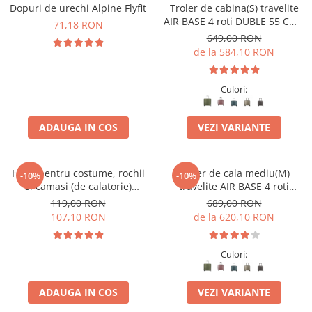
Accesorii bagaje
Dopuri de urechi Alpine Flyfit
Troler de cabina(S) travelite
AIR BASE 4 roti DUBLE 55 CM -
Huse troler
71,18 RON
S
649,00 RON
Business Travel
de la 584,10 RON
Borsete
Resigilate
Culori:
Reduceri bagaje
ADAUGA IN COS
VEZI VARIANTE
Husa pentru costume, rochii
Troler de cala mediu(M)
-10%
-10%
si camasi (de calatorie)
travelite AIR BASE 4 roti
travelite Mobile
spinner 67 x 45 x 27 cm
119,00 RON
689,00 RON
107,10 RON
de la 620,10 RON
Culori:
ADAUGA IN COS
VEZI VARIANTE