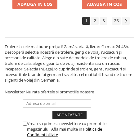
ADAUGA IN COS
ADAUGA IN COS
1
2
3
26
...
Trolere la cele mai bune prețuri! Gamă variată, livrare în max 24-48h.
Descoperă selecția noastră de trolere, genți de voiaj, rucsacuri și
accesorii de calitate. Alege din sute de modele de trolere de cabina,
trolere de cala, alege o geanta de voiaj rezistenta sau un rucsac
incapator. Selectia InBagaj.ro cuprinde si trolere, genti, rucsacuri si
aceesorii ale brandului german travelite, cel mai iubit brand de trolere
si genti de voiaj din Germania.
Newsletter
Nu rata ofertele si promotiile noastre
Vreau sa primesc newslettere cu promotiile
magazinului. Afla mai multe in
Politica de
Confidentialitate