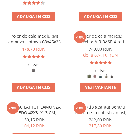
ADAUGA IN COS
ADAUGA IN COS
Troler de cala mediu (M)
Troler de cala mare(L)
-10%
Lamonza Uptown 68x45x26
travelite AIR BASE 4 roti
cm, 3.10 kg, gri
spinner 77 x 51 x 30 cm - L
478,70 RON
749,00 RON
de la 674,10 RON
Culori:
Culori:
ADAUGA IN COS
VEZI VARIANTE
RUCSAC LAPTOP LAMONZA
Husa (tip geanta) pentru
-20%
-10%
TOLEDO 42X31X13 CM,
costume, rochii si camasi,
NEGRU / ALBASTRU
travelite Mobile
130,15 RON
242,00 RON
104,12 RON
217,80 RON