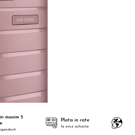
 in maxim 5
Plata in rate
le
la orice achizitie
zgandesti