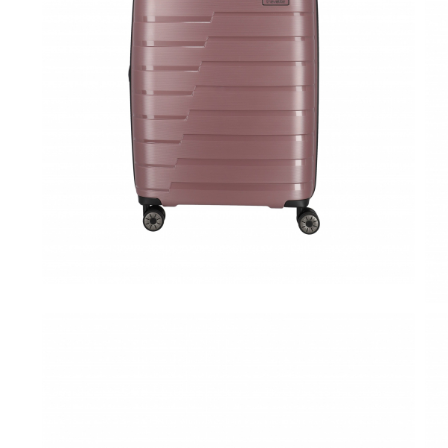
Accesorii bagaje
Huse troler
Business Travel
Borsete
Resigilate
Reduceri bagaje