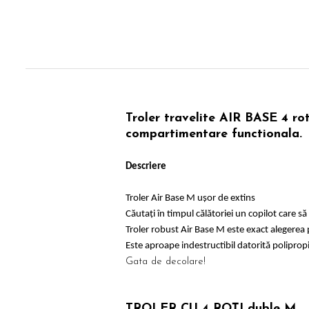
Troler travelite AIR BASE 4 rot
compartimentare functionala
Descriere
Troler Air Base M ușor de extins
Căutați în timpul călătoriei un copilot care s
Troler robust Air Base M este exact alegerea 
Este aproape indestructibil datorită polipropil
Gata de decolare!
TROLER CU 4 ROȚI duble M