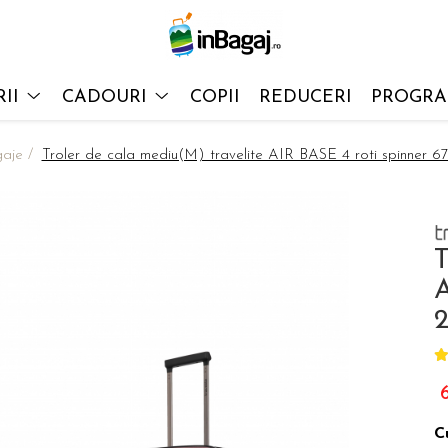
II
CADOURI
COPII
REDUCERI
PROGRAM
aje /
Troler de cala mediu(M) travelite AIR BASE 4 roti spinner 67
T
A
C