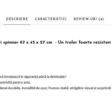
DESCRIERE
CARACTERISTICI
REVIEW-URI
(4)
i spinner 67 x 45 x 27 cm - Un troler foarte rezisten
.
ă vă însoțească în siguranță până la destinație?
potrivită pentru asta.
enei durabile, incredibil de ușor, frumos stabil, atrăgător vizual și surprinză