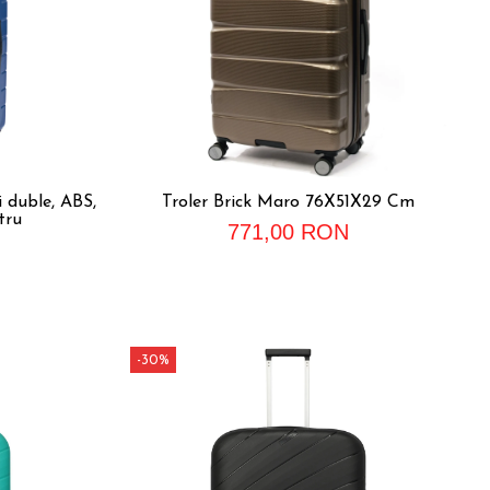
i duble, ABS,
Troler Brick Maro 76X51X29 Cm
tru
771,00 RON
-30%