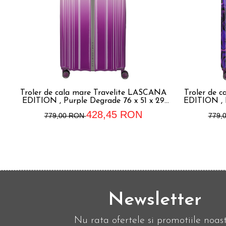
Troler de cala mare Travelite LASCANA
Troler de 
EDITION , Purple Degrade 76 x 51 x 29
EDITION , P
cm - L
428,45 RON
779,00 RON
779,
Newsletter
Nu rata ofertele si promotiile noas