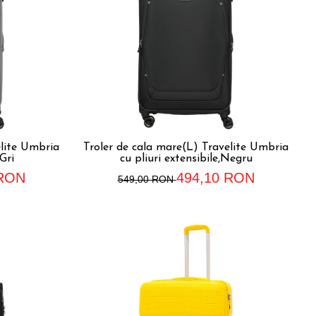
elite Umbria
Troler de cala mare(L) Travelite Umbria
,Gri
cu pliuri extensibile,Negru
 RON
494,10 RON
549,00 RON