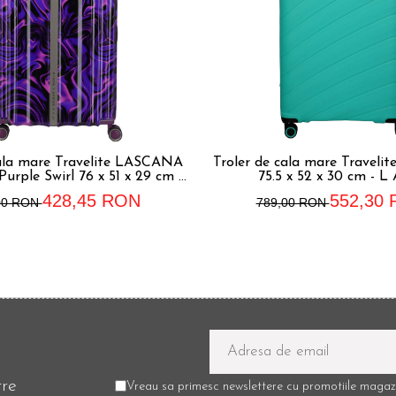
cala mare Travelite LASCANA
Troler de cala mare Traveli
urple Swirl 76 x 51 x 29 cm -
75.5 x 52 x 30 cm - L
L
428,45 RON
552,30
00 RON
789,00 RON
tre
Vreau sa primesc newslettere cu promotiile magazi