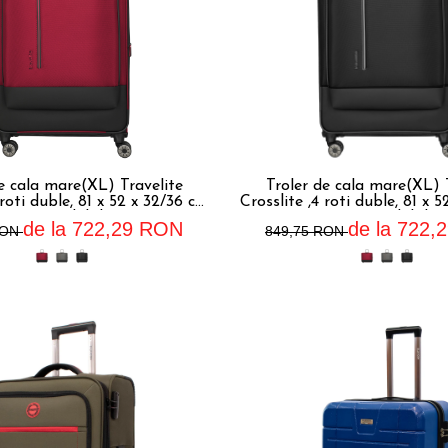
e cala mare(XL) Travelite
Troler de cala mare(XL) 
 roti duble, 81 x 52 x 32/36 cm
Crosslite ,4 roti duble, 81 x 
,expandabil
,expandabil
de la 722,29 RON
de la 722,
RON
849,75 RON