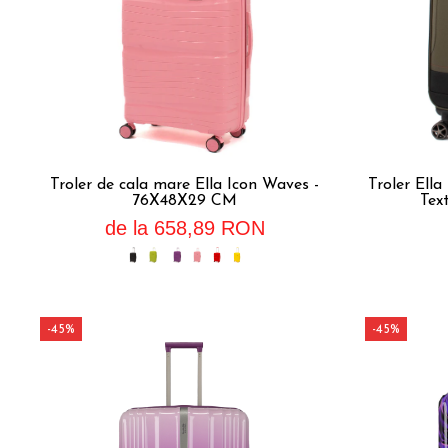
Troler de cala mare Ella Icon Waves -
Troler Ella
76X48X29 CM
Tex
de la 658,89 RON
-45%
-45%