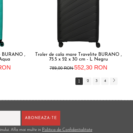
te BURANO ,
Troler de cala mare Travelite BURANO ,
 Aqua
75.5 x 52 x 30 cm - L Negru
 RON
552,30 RON
789,00 RON
1
2
3
4
nului. Afla mai multe in
Politica de Confidentialitate