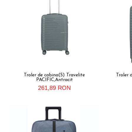
Accesorii bagaje
Huse troler
Business Travel
Borsete
Resigilate
Reduceri bagaje
Troler de cabina(S) Travelite
Troler 
PACIFIC,Antracit
261,89 RON