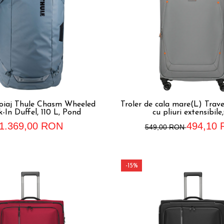
oiaj Thule Chasm Wheeled
Troler de cala mare(L) Trav
-In Duffel, 110 L, Pond
cu pliuri extensibile
1.369,00 RON
494,10
549,00 RON
-15%