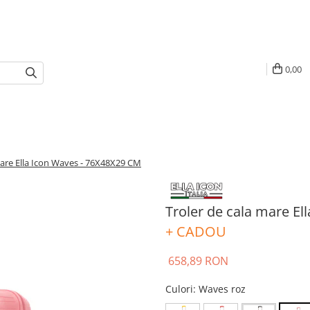
0,00
mare Ella Icon Waves - 76X48X29 CM
Troler de cala mare E
+ CADOU
658,89 RON
Culori
: Waves roz