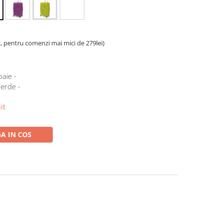
i, pentru comenzi mai mici de 279lei)
oaie -
erde -
it
A IN COS