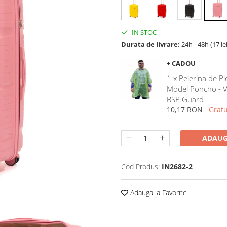
IN STOC
Durata de livrare:
24h - 48h (17 le
+ CADOU
1 x Pelerina de Pl
Model Poncho - V
BSP Guard
10,17 RON
Gratu
ADAUG
Cod Produs:
IN2682-2
Adauga la Favorite