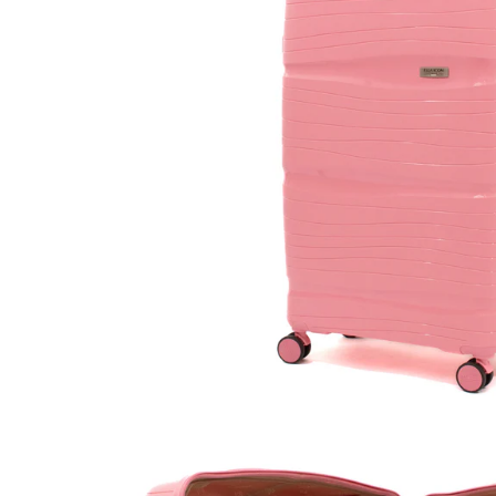
Accesorii bagaje
Huse troler
Business Travel
Borsete
Resigilate
Reduceri bagaje