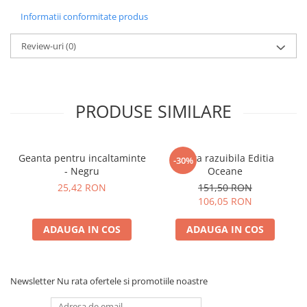
Informatii conformitate produs
Review-uri
(0)
PRODUSE SIMILARE
Geanta pentru incaltaminte
Harta razuibila Editia
-30%
- Negru
Oceane
25,42 RON
151,50 RON
106,05 RON
ADAUGA IN COS
ADAUGA IN COS
Newsletter
Nu rata ofertele si promotiile noastre