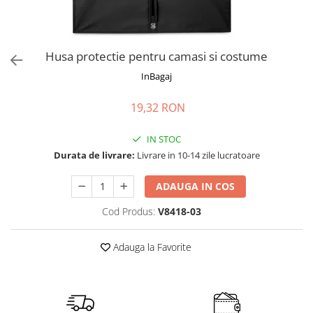
Accesorii bagaje
Huse troler
Business Travel
Husa protectie pentru camasi si costume
Borsete
InBagaj
Resigilate
19,32 RON
Reduceri bagaje
IN STOC
Durata de livrare:
Livrare in 10-14 zile lucratoare
ADAUGA IN COS
Cod Produs:
V8418-03
Adauga la Favorite