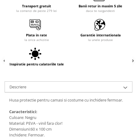
Transport gratuit
Banii retur in maxim 5 zile
la comenzi de peste 279 lei
daca te razgandesti
Plata in rate
Garantie internationala
la orice achizitie
la unele produse
Inspiratie pentru calatoriile tale
Descriere
Husa protectie pentru camasi si costume cu inchidere fermoar.
Caracteristici:
Culoare: Negru
Material: PEVA - vinil fara clor!
Dimensiuni:60 x 100 cm
Inchidere: Fermoar.