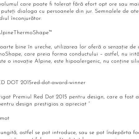
lumul care poate fi tolerat fără efort opt ore sau mai 
, puteţi dialoga cu persoanele din jur. Semnalele de aten
iul înconjurător.
 AlpineThermoShape™
arte bine în ureche, utilizarea lor oferă o senzaţie de 
oShape, care preia forma conductului – astfel, nu irită
te o inovaţie Alpine, este hipoalergenic, nu conţine sil
 DOT 2015red-dot-award-winner
tigat Premiul Red Dot 2015 pentru design, care a fost 
pentru design prestigios a apreciat ”
omot
ungită, astfel se pot introduce, sau se pot îndepărta fo