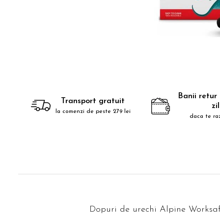
Accesorii bagaje
Huse troler
Business Travel
Borsete
Resigilate
Reduceri bagaje
Banii retur
Transport gratuit
zi
la comenzi de peste 279 lei
daca te ra
Dopuri de urechi Alpine Worksa