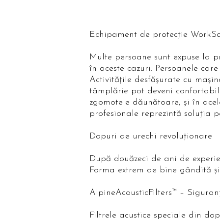
Echipament de protecție WorkSa
Multe persoane sunt expuse la pr
în aceste cazuri. Persoanele car
Activităţile desfăşurate cu maşin
tâmplărie pot deveni confortabil
zgomotele dăunătoare, şi în acela
profesionale reprezintă soluţia p
Dopuri de urechi revoluţionare
După douăzeci de ani de experie
Forma extrem de bine gândită şi 
AlpineAcousticFilters™ – Siguran
Filtrele acustice speciale din 