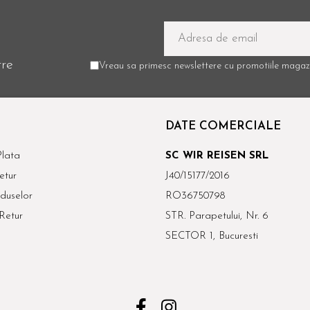
tre
Vreau sa primesc newslettere cu promotiile magazi
DATE COMERCIALE
lata
SC WIR REISEN SRL
etur
J40/15177/2016
duselor
RO36750798
Retur
STR. Parapetului, Nr. 6
SECTOR 1, Bucuresti