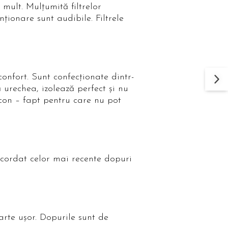
mult. Mulţumită filtrelor
ţionare sunt audibile. Filtrele
confort. Sunt confecţionate dintr-
 urechea, izolează perfect şi nu
icon – fapt pentru care nu pot
acordat celor mai recente dopuri
arte uşor. Dopurile sunt de