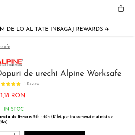
 DE LOIALITATE INBAGAJ REWARDS ✈️
ksafe
opuri de urechi Alpine Worksafe
1 Review
71,18 RON
IN STOC
rata de livrare:
24h - 48h (17 lei, pentru comenzi mai mici de
9lei)