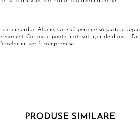
a, şi în acest fel vor arăta întotdeauna ca noi.
cu un cordon Alpine, care vă permite să purtaţi dopuri
permanent. Cordonul poate fi ataşat uşor de dopuri. De
filtrelor nu vor fi compromise.
PRODUSE SIMILARE