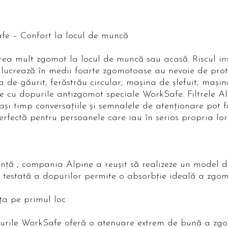
fe – Confort la locul de muncă
ea mult zgomot la locul de muncă sau acasă. Riscul inst
e lucrează în medii foarte zgomotoase au nevoie de prot
a de găurit, ferăstrău circular, maşina de şlefuit, maşin
e cu dopurile antizgomot speciale WorkSafe. Filtrele Al
şi timp conversaţiile şi semnalele de atenţionare pot fi
erfectă pentru persoanele care iau în serios propria lor
nţă , compania Alpine a reuşit să realizeze un model d
testată a dopurilor permite o absorbţie ideală a zgomo
ţa pe primul loc
dopurile WorkSafe oferă o atenuare extrem de bună a zg