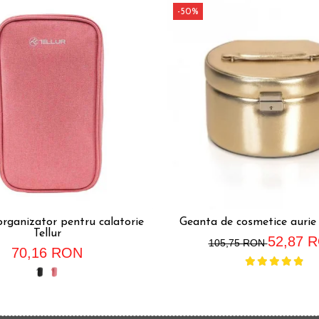
-50%
organizator pentru calatorie
Geanta de cosmetice auri
Tellur
52,87 
105,75 RON
70,16 RON