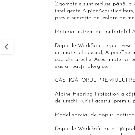
Zgomotele sunt reduse până la vo
inteligente AlpineAcousticFilters
previn senzaţia de izolare de med
Material extrem de confortabil
Dopurile WorkSafe se potrivesc fo
un material special, AlpineTherm
cad din ureche. Acest material es
exista reacţii alergice.
CÂȘTIGĂTORUL PREMIULUI RED
Alpine Hearing Protection a câș
de urechi. Juriul acestui premiu 
Model special de dopuri antizg
Dopurile WorkSafe au o tijă prel