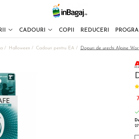
II
CADOURI
COPII
REDUCERI
PROGRAM
a /
Halloween /
Cadouri pentru EA /
Dopuri de urechi Alpine Wor
D
Du
27