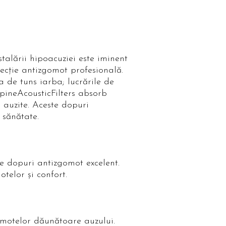
alării hipoacuziei este iminent
ecţie antizgomot profesională.
a de tuns iarba; lucrările de
pineAcousticFilters absorb
 auzite. Aceste dopuri
 sănătate.
e dopuri antizgomot excelent.
telor şi confort.
omotelor dăunătoare auzului.