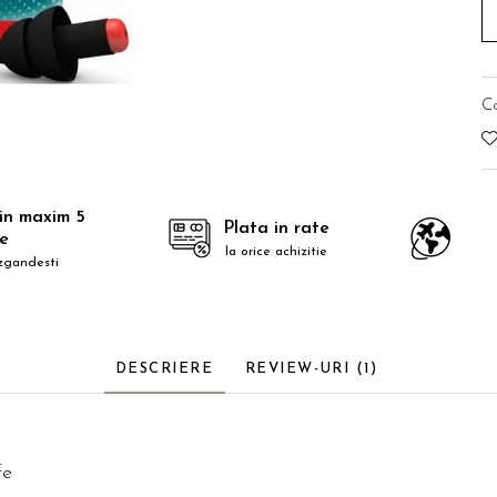
C
 in maxim 5
Plata in rate
le
la orice achizitie
zgandesti
DESCRIERE
REVIEW-URI
(1)
fe