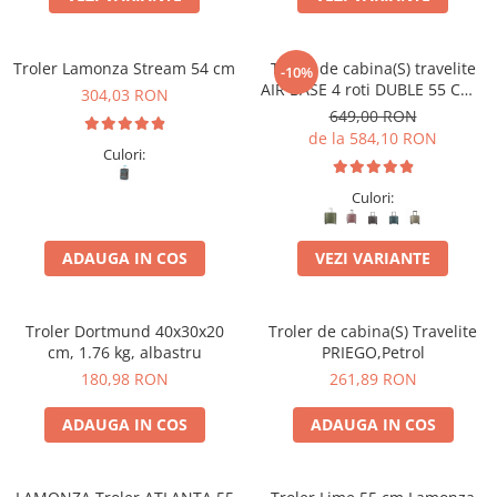
Accesorii bagaje
Huse troler
Troler Lamonza Stream 54 cm
Troler de cabina(S) travelite
Business Travel
-10%
AIR BASE 4 roti DUBLE 55 CM -
304,03 RON
Borsete
S
649,00 RON
Resigilate
de la 584,10 RON
Culori:
Reduceri bagaje
Culori:
ADAUGA IN COS
VEZI VARIANTE
Troler Dortmund 40x30x20
Troler de cabina(S) Travelite
cm, 1.76 kg, albastru
PRIEGO,Petrol
180,98 RON
261,89 RON
ADAUGA IN COS
ADAUGA IN COS