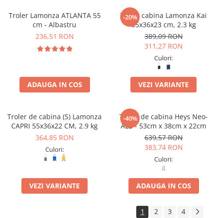
Troler Lamonza ATLANTA 55
Troler cabina Lamonza Kai
-20%
cm - Albastru
55x36x23 cm, 2.3 kg
236,51 RON
389,09 RON
311,27 RON
Culori:
ADAUGA IN COS
VEZI VARIANTE
Troler de cabina (S) Lamonza
Troler de cabina Heys Neo-
-40%
CAPRI 55x36x22 CM, 2.9 kg
ALB - 53cm x 38cm x 22cm
364,85 RON
639,57 RON
383,74 RON
Culori:
Culori:
VEZI VARIANTE
ADAUGA IN COS
1
2
3
4