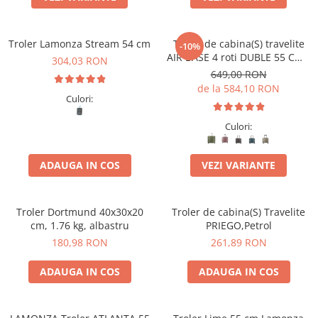
Accesorii bagaje
Huse troler
Troler Lamonza Stream 54 cm
Troler de cabina(S) travelite
Business Travel
-10%
AIR BASE 4 roti DUBLE 55 CM -
304,03 RON
Borsete
S
649,00 RON
Resigilate
de la 584,10 RON
Culori:
Reduceri bagaje
Culori:
ADAUGA IN COS
VEZI VARIANTE
Troler Dortmund 40x30x20
Troler de cabina(S) Travelite
cm, 1.76 kg, albastru
PRIEGO,Petrol
180,98 RON
261,89 RON
ADAUGA IN COS
ADAUGA IN COS