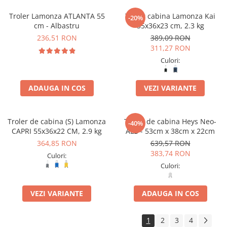
Troler Lamonza ATLANTA 55
Troler cabina Lamonza Kai
-20%
cm - Albastru
55x36x23 cm, 2.3 kg
236,51 RON
389,09 RON
311,27 RON
Culori:
ADAUGA IN COS
VEZI VARIANTE
Troler de cabina (S) Lamonza
Troler de cabina Heys Neo-
-40%
CAPRI 55x36x22 CM, 2.9 kg
ALB - 53cm x 38cm x 22cm
364,85 RON
639,57 RON
383,74 RON
Culori:
Culori:
VEZI VARIANTE
ADAUGA IN COS
1
2
3
4