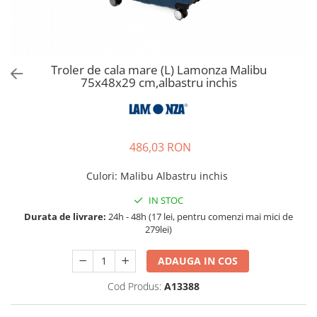
Accesorii bagaje
Huse troler
Business Travel
Borsete
Troler de cala mare (L) Lamonza Malibu
75x48x29 cm,albastru inchis
Resigilate
Reduceri bagaje
486,03 RON
Culori
:
Malibu Albastru inchis
IN STOC
Durata de livrare:
24h - 48h (17 lei, pentru comenzi mai mici de
279lei)
ADAUGA IN COS
Cod Produs:
A13388