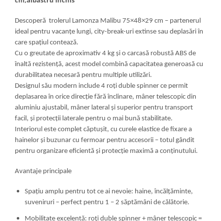
cm,albastru inchis
Descoperă trolerul Lamonza Malibu 75×48×29 cm – partenerul
ideal pentru vacanţe lungi, city-break-uri extinse sau deplasări în
care spaţiul contează.
Cu o greutate de aproximativ 4 kg şi o carcasă robustă ABS de
înaltă rezistenţă, acest model combină capacitatea generoasă cu
durabilitatea necesară pentru multiple utilizări.
Designul său modern include 4 roți duble spinner ce permit
deplasarea în orice direcţie fără înclinare, mâner telescopic din
aluminiu ajustabil, mâner lateral şi superior pentru transport
facil, şi protecţii laterale pentru o mai bună stabilitate.
Interiorul este complet căptușit, cu curele elastice de fixare a
hainelor şi buzunar cu fermoar pentru accesorii – totul gândit
pentru organizare eficientă şi protecţie maximă a conţinutului.
Avantaje principale
Spațiu amplu pentru tot ce ai nevoie: haine, încălțăminte,
suveniruri – perfect pentru 1 – 2 săptămâni de călătorie.
Mobilitate excelentă: roți duble spinner + mâner telescopic =