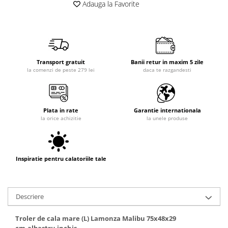
Adauga la Favorite
Transport gratuit
Banii retur in maxim 5 zile
la comenzi de peste 279 lei
daca te razgandesti
Plata in rate
Garantie internationala
la orice achizitie
la unele produse
Inspiratie pentru calatoriile tale
Descriere
Troler de cala mare (L) Lamonza Malibu 75x48x29