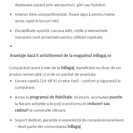
deplasare ușoară prin aeroporturi, gări sau hoteluri.
Interior bine compartimentat, fixare sigură pentru haine,
acces rapid la lucruri mici.
Durabilitate sporită: carcasa ABS, roțile și elementele
mecanice sunt proiectate pentru utilizări repetate.
Avantaje dacă îl achiziționezi de la magazinul inBagaj.ro
Cumpărând acest troler de la
InBagaj
, beneficiezi nu doar de un
produs remarcabil, ci şi de un pachet de avantaje:
Livrare rapidă (24-48 h) și retur facil – confort și siguranţă la
cumpărare.
Acces la
programul de fidelitate
: te înscrii, acumulezi
puncte
la fiecare achiziţie şi le poţi transforma în
reduceri sau
cadouri
la comenzile viitoare.
Suport dedicat, garanție şi experienţă de cumpărare premium
– devii parte din comunitatea
InBagaj
.