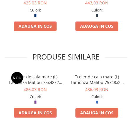
bleumarin
gri
425,03 RON
443,03 RON
Culori:
Culori:
ADAUGA IN COS
ADAUGA IN COS
PRODUSE SIMILARE
Troler de cala mare (L)
Troler de cala mare (L)
NOU
Lamonza Malibu 75x48x29
Lamonza Malibu 75x48x29
cm, mov
cm,albastru
486,03 RON
486,03 RON
Culori:
Culori:
ADAUGA IN COS
ADAUGA IN COS