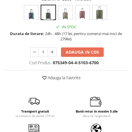
IN STOC
Durata de livrare:
24h - 48h (17 lei, pentru comenzi mai mici de
279lei)
ADAUGA IN COS
Cod Produs:
075349-04-4-5103-6700
Adauga la Favorite
Transport gratuit
Banii retur in maxim 5 zile
la comenzi de peste 279 lei
daca te razgandesti