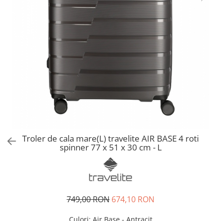
Accesorii bagaje
Huse troler
Business Travel
Borsete
Resigilate
Reduceri bagaje
Troler de cala mare(L) travelite AIR BASE 4 roti
spinner 77 x 51 x 30 cm - L
749,00 RON
674,10 RON
Culori
: Air Base - Antracit