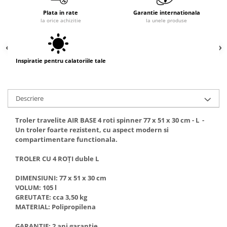
Plata in rate
Garantie internationala
la orice achizitie
la unele produse
Inspiratie pentru calatoriile tale
Descriere
Troler travelite AIR BASE 4 roti spinner 77 x 51 x 30 cm - L -
Un troler foarte rezistent, cu aspect modern si
compartimentare functionala.
TROLER CU 4 ROȚI duble L
DIMENSIUNI: 77 x 51 x 30 cm
VOLUM: 105 l
GREUTATE: cca 3,50 kg
MATERIAL: Polipropilena
GARANȚIE: 2 ani garanție