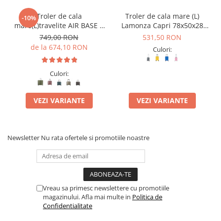
Troler de cala
Troler de cala mare (L)
-10%
mare(L)travelite AIR BASE 4
Lamonza Capri 78x50x28
roti spinner 77 x 51 x 30 cm
CM
749,00 RON
531,50 RON
- L
de la 674,10 RON
Culori:
Culori:
VEZI VARIANTE
VEZI VARIANTE
Newsletter
Nu rata ofertele si promotiile noastre
Vreau sa primesc newslettere cu promotiile
magazinului. Afla mai multe in
Politica de
Confidentialitate