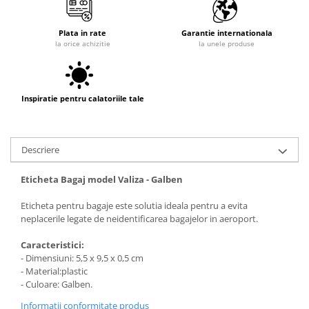
Plata in rate
Garantie internationala
la orice achizitie
la unele produse
Inspiratie pentru calatoriile tale
Descriere
Eticheta Bagaj model Valiza - Galben
Eticheta pentru bagaje este solutia ideala pentru a evita
neplacerile legate de neidentificarea bagajelor in aeroport.
Caracteristici:
- Dimensiuni: 5,5 x 9,5 x 0,5 cm
- Material:plastic
- Culoare: Galben.
Informatii conformitate produs