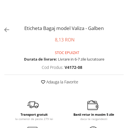
Accesorii bagaje
Huse troler
Business Travel
Borsete
Eticheta Bagaj model Valiza - Galben
Resigilate
8,13 RON
Reduceri bagaje
STOC EPUIZAT
Durata de livrare:
Livrare in 6-7 zile lucratoare
Cod Produs:
V4172-08
Adauga la Favorite
Transport gratuit
Banii retur in maxim 5 zile
la comenzi de peste 279 lei
daca te razgandesti