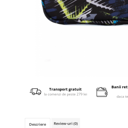
Banii re
Transport gratuit
la comenzi de peste 279 lei
daca t
Review-uri
(0)
Descriere