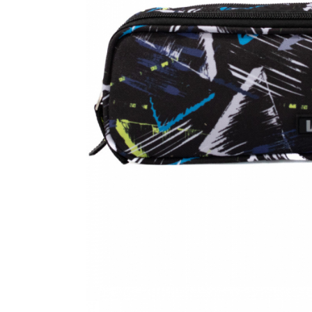
Accesorii bagaje
Huse troler
Business Travel
Borsete
Resigilate
Reduceri bagaje