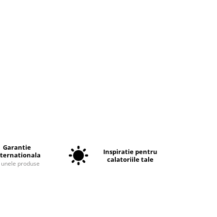
Garantie
Inspiratie pentru
nternationala
calatoriile tale
a unele produse