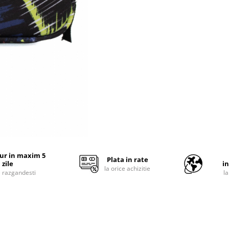
tur in maxim 5
Plata in rate
zile
i
la orice achizitie
e razgandesti
l