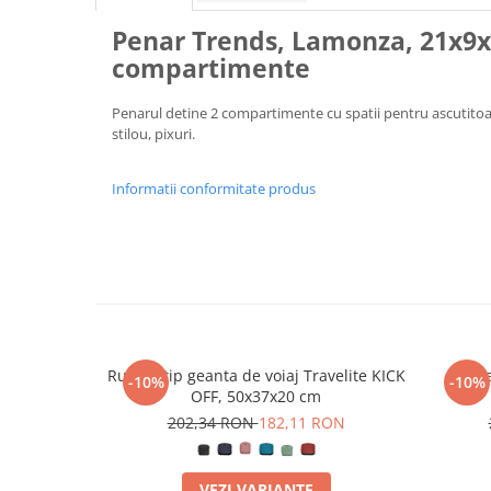
Penar Trends, Lamonza, 21x9x
compartimente
Penarul detine 2 compartimente cu spatii pentru ascutitoare, 
stilou, pixuri.
Informatii conformitate produs
Rucsac tip geanta de voiaj Travelite KICK
Rucsa
-10%
-10%
OFF, 50x37x20 cm
202,34 RON
182,11 RON
VEZI VARIANTE