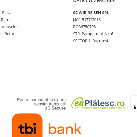
DATE COMERCIALE
 Plata
SC WIR REISEN SRL
e Retur
J40/15177/2016
Produselor
RO36750798
de Retur
STR. Parapetului, Nr. 6
SECTOR 1, Bucuresti
L