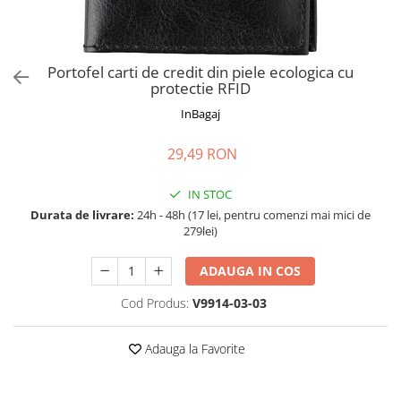
Accesorii bagaje
Huse troler
Business Travel
Portofel carti de credit din piele ecologica cu
Borsete
protectie RFID
Resigilate
InBagaj
Reduceri bagaje
29,49 RON
IN STOC
Durata de livrare:
24h - 48h (17 lei, pentru comenzi mai mici de
279lei)
ADAUGA IN COS
Cod Produs:
V9914-03-03
Adauga la Favorite