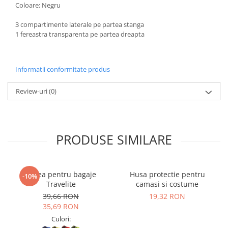
Coloare: Negru
3 compartimente laterale pe partea stanga
1 fereastra transparenta pe partea dreapta
Informatii conformitate produs
Review-uri
(0)
PRODUSE SIMILARE
Curea pentru bagaje
Husa protectie pentru
-10%
Travelite
camasi si costume
39,66 RON
19,32 RON
35,69 RON
Culori: