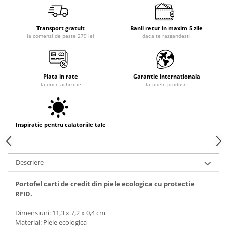
Transport gratuit
Banii retur in maxim 5 zile
la comenzi de peste 279 lei
daca te razgandesti
Plata in rate
Garantie internationala
la orice achizitie
la unele produse
Inspiratie pentru calatoriile tale
Descriere
Portofel carti de credit din piele ecologica cu protectie
RFID.
Dimensiuni: 11,3 x 7,2 x 0,4 cm
Material: Piele ecologica