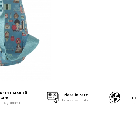
tur in maxim 5
Plata in rate
zile
i
la orice achizitie
e razgandesti
l