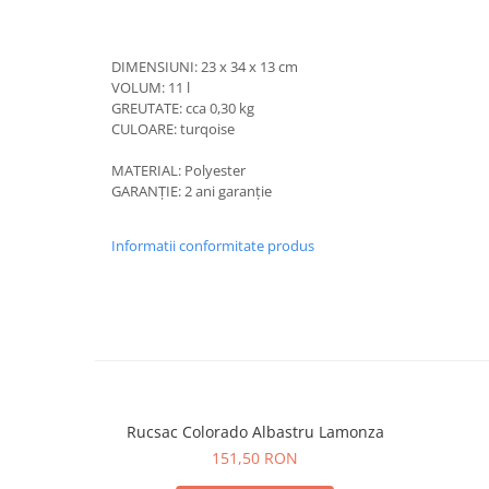
DIMENSIUNI: 23 x 34 x 13 cm
VOLUM: 11 l
GREUTATE: cca 0,30 kg
CULOARE: turqoise
MATERIAL: Polyester
GARANȚIE: 2 ani garanție
Informatii conformitate produs
Rucsac Colorado Albastru Lamonza
151,50 RON