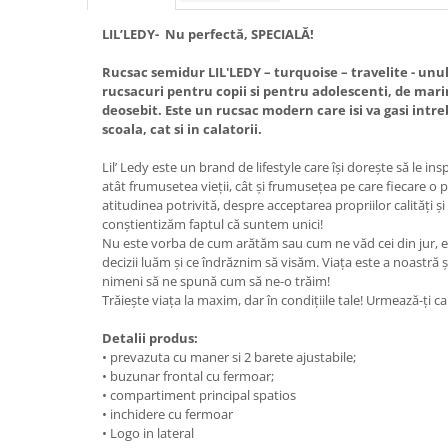
LIL’LEDY- Nu perfectă, SPECIALĂ!
Rucsac semidur LIL'LEDY – turquoise – travelite - unu
rucsacuri pentru copii si pentru adolescenti, de mar
deosebit. Este un rucsac modern care isi va gasi intr
scoala, cat si in calatorii.
Lil’ Ledy este un brand de lifestyle care își dorește să le ins
atât frumusetea vieții, cât și frumusețea pe care fiecare o 
atitudinea potrivită, despre acceptarea propriilor calități și
conștientizăm faptul că suntem unici!
Nu este vorba de cum arătăm sau cum ne văd cei din jur, 
decizii luăm și ce îndrăznim să visăm. Viața este a noastră 
nimeni să ne spună cum să ne-o trăim!
Trăiește viața la maxim, dar în condițiile tale! Urmează-ți ca
Detalii produs:
• prevazuta cu maner si 2 barete ajustabile;
• buzunar frontal cu fermoar;
• compartiment principal spatios
• inchidere cu fermoar
• Logo in lateral