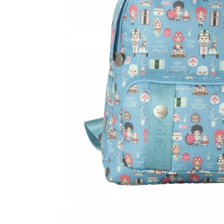
Accesorii bagaje
Huse troler
Business Travel
Borsete
Resigilate
Reduceri bagaje