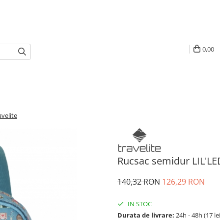
0,00
velite
Rucsac semidur LIL'LED
140,32 RON
126,29 RON
IN STOC
Durata de livrare:
24h - 48h (17 le