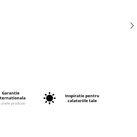
Garantie
Inspiratie pentru
nternationala
calatoriile tale
a unele produse