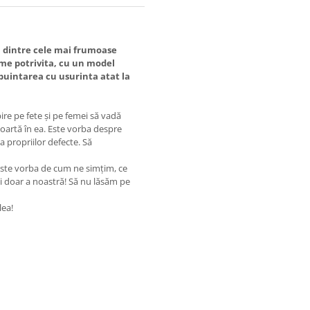
l dintre cele mai frumoase
ime potrivita, cu un model
ebuintarea cu usurinta atat la
pire pe fete și pe femei să vadă
poartă în ea. Este vorba despre
 a propriilor defecte. Să
este vorba de cum ne simțim, ce
și doar a noastră! Să nu lăsăm pe
lea!