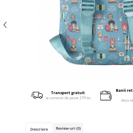
Banii re
Transport gratuit
la comenzi de peste 279 lei
daca t
Review-uri
(0)
Descriere