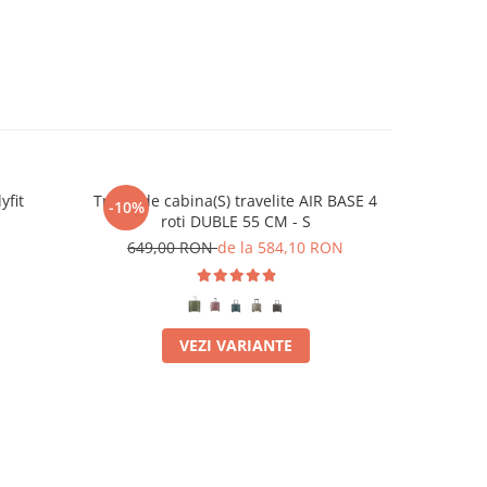
yfit
Troler de cabina(S) travelite AIR BASE 4
Husa pent
-10%
-10%
roti DUBLE 55 CM - S
(de c
649,00 RON
de la 584,10 RON
11
VEZI VARIANTE