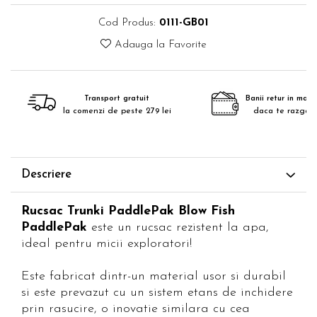
Cod Produs:
0111-GB01
Adauga la Favorite
Transport gratuit
Banii retur in maxim
la comenzi de peste 279 lei
daca te razgan
Descriere
Rucsac Trunki PaddlePak Blow Fish
PaddlePak
este un rucsac rezistent la apa,
ideal pentru micii exploratori!
Este fabricat dintr-un material usor si durabil
si este prevazut cu un sistem etans de inchidere
prin rasucire, o inovatie similara cu cea