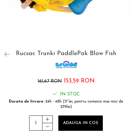
Accesorii bagaje
Huse troler
Business Travel
Borsete
Resigilate
Reduceri bagaje
Rucsac Trunki PaddlePak Blow Fish
153,59 RON
161,67 RON
IN STOC
Durata de livrare:
24h - 48h (17 lei, pentru comenzi mai mici de
279lei)
ADAUGA IN COS