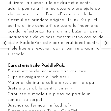
utilizata la rucsacurile de drumetie pentru
adulti, pentru a tine lucrusoarele protejate de
elementele naturii. PaddlePak mai include
sistemul de prindere original Trunki GripTM
pentru a tine ochelarii de soare la indemana,
banda reflectorizanta si un mic buzunar pentru
lucrusoarele de valoare mascat intr-o codita de
peste. PaddlePak este partenerul ideal pentru
zilele libere si excursii, dar si pentru gradinita
si scoala.
Caracteristicile PaddlePak:
·
Sistem etans de inchidere prin rasucire ·
Clips de asigurare a inchiderii ·
Material de inalta calitate rezistent la apa ·
Bretele ajustabile pentru umeri ·
Captuseala moale tip plasa pe partile in
contact cu corpul ·
Buzunar cu fermoar in “codita” ·