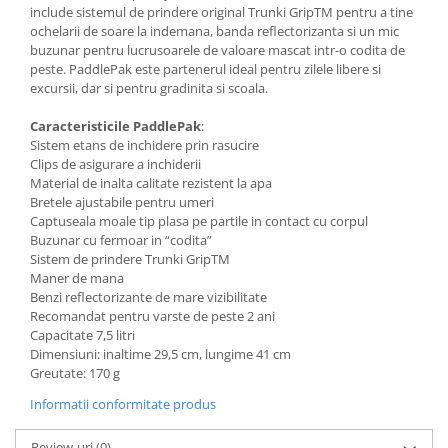
include sistemul de prindere original Trunki GripTM pentru a tine
ochelarii de soare la indemana, banda reflectorizanta si un mic
buzunar pentru lucrusoarele de valoare mascat intr-o codita de
peste. PaddlePak este partenerul ideal pentru zilele libere si
excursii, dar si pentru gradinita si scoala.
Caracteristicile PaddlePak
:
Sistem etans de inchidere prin rasucire
Clips de asigurare a inchiderii
Material de inalta calitate rezistent la apa
Bretele ajustabile pentru umeri
Captuseala moale tip plasa pe partile in contact cu corpul
Buzunar cu fermoar in “codita”
Sistem de prindere Trunki GripTM
Maner de mana
Benzi reflectorizante de mare vizibilitate
Recomandat pentru varste de peste 2 ani
Capacitate 7,5 litri
Dimensiuni: inaltime 29,5 cm, lungime 41 cm
Greutate: 170 g
Informatii conformitate produs
Review-uri
(0)