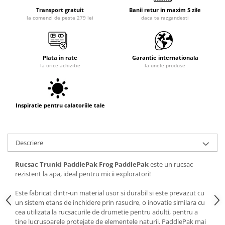
Transport gratuit
Banii retur in maxim 5 zile
la comenzi de peste 279 lei
daca te razgandesti
Plata in rate
Garantie internationala
la orice achizitie
la unele produse
Inspiratie pentru calatoriile tale
Descriere
Rucsac Trunki PaddlePak Frog PaddlePak
este un rucsac
rezistent la apa, ideal pentru micii exploratori!
Este fabricat dintr-un material usor si durabil si este prevazut cu
un sistem etans de inchidere prin rasucire, o inovatie similara cu
cea utilizata la rucsacurile de drumetie pentru adulti, pentru a
tine lucrusoarele protejate de elementele naturii. PaddlePak mai