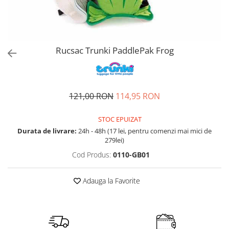
Accesorii bagaje
Huse troler
Business Travel
Borsete
Rucsac Trunki PaddlePak Frog
Resigilate
Reduceri bagaje
121,00 RON
114,95 RON
STOC EPUIZAT
Durata de livrare:
24h - 48h (17 lei, pentru comenzi mai mici de
279lei)
Cod Produs:
0110-GB01
Adauga la Favorite