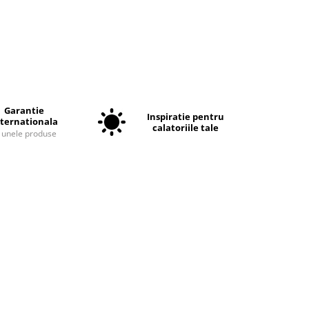
Garantie
Inspiratie pentru
nternationala
calatoriile tale
a unele produse