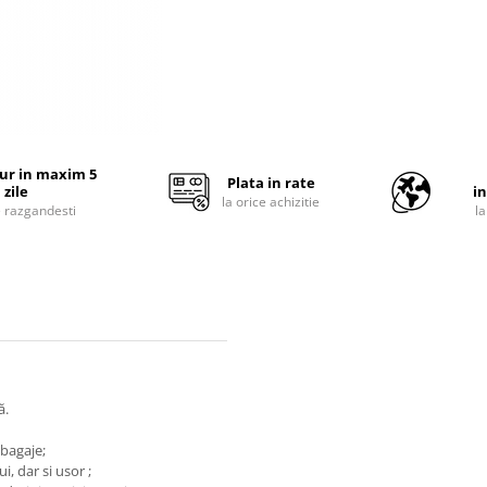
tur in maxim 5
Plata in rate
zile
i
la orice achizitie
e razgandesti
l
ă.
bagaje;
i, dar si usor ;