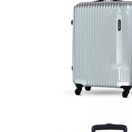
Accesorii bagaje
Huse troler
Business Travel
Borsete
Resigilate
Reduceri bagaje