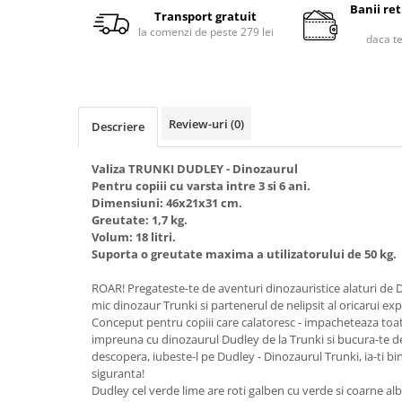
Banii re
Transport gratuit
la comenzi de peste 279 lei
daca t
Review-uri
(0)
Descriere
Valiza TRUNKI DUDLEY - Dinozaurul
Pentru copiii cu varsta intre 3 si 6 ani.
Dimensiuni: 46x21x31 cm.
Greutate: 1,7 kg.
Volum: 18 litri.
Suporta o greutate maxima a utilizatorului de 50 kg.
ROAR! Pregateste-te de aventuri dinozauristice alaturi de Du
mic dinozaur Trunki si partenerul de nelipsit al oricarui ex
Conceput pentru copiii care calatoresc - impacheteaza toate 
impreuna cu dinozaurul Dudley de la Trunki si bucura-te de 
descopera, iubeste-l pe Dudley - Dinozaurul Trunki, ia-ti bin
siguranta!
Dudley cel verde lime are roti galben cu verde si coarne alb