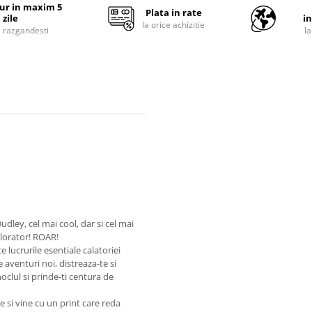
tur in maxim 5
Plata in rate
zile
i
la orice achizitie
e razgandesti
l
dley, cel mai cool, dar si cel mai
plorator! ROAR!
lucrurile esentiale calatoriei
aventuri noi, distreaza-te si
oclul si prinde-ti centura de
e si vine cu un print care reda