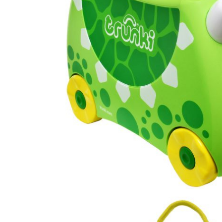
Accesorii bagaje
Huse troler
Business Travel
Borsete
Resigilate
Reduceri bagaje