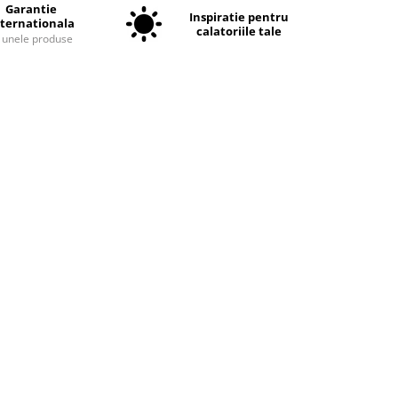
Garantie
Inspiratie pentru
nternationala
calatoriile tale
a unele produse