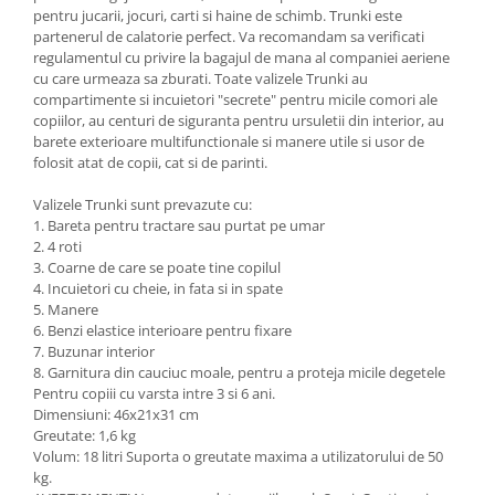
pentru jucarii, jocuri, carti si haine de schimb. Trunki este
partenerul de calatorie perfect. Va recomandam sa verificati
regulamentul cu privire la bagajul de mana al companiei aeriene
cu care urmeaza sa zburati. Toate valizele Trunki au
compartimente si incuietori "secrete" pentru micile comori ale
copiilor, au centuri de siguranta pentru ursuletii din interior, au
barete exterioare multifunctionale si manere utile si usor de
folosit atat de copii, cat si de parinti.
Valizele Trunki sunt prevazute cu:
1. Bareta pentru tractare sau purtat pe umar
2. 4 roti
3. Coarne de care se poate tine copilul
4. Incuietori cu cheie, in fata si in spate
5. Manere
6. Benzi elastice interioare pentru fixare
7. Buzunar interior
8. Garnitura din cauciuc moale, pentru a proteja micile degetele
Pentru copiii cu varsta intre 3 si 6 ani.
Dimensiuni: 46x21x31 cm
Greutate: 1,6 kg
Volum: 18 litri Suporta o greutate maxima a utilizatorului de 50
kg.