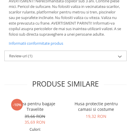
AVERTISMENT! Nerecomandata copiilor sub 3 ani. Contine piese
mici. Pericol de sufocare. Nu folositi valiza in vecinatatea scarilor,
scarilor rulante, platformelor pentru metrou si tren, piscinelor
sau pe suprafete inclinate. Nu folositi valiza cu viteza. Valiza nu
este prevazuta cu frane. AVERTISMENT PARINTI! Informati-va
copilul asupra pericolelor de mai sus inaintea utilizarii valizei. A se
folosi sub directa supraveghere a unei persoane adulte.
Informatii conformitate produs
Review-uri
(1)
PRODUSE SIMILARE
Curea pentru bagaje
Husa protectie pentru
-10%
Travelite
camasi si costume
39,66 RON
19,32 RON
35,69 RON
Culori: