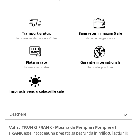
Transport gratuit
Banii retur in maxim 5 zile
la comenzi de peste 279 lei
daca te razgandesti
Plata in rate
Garantie internationala
la orice achizitie
la unele produse
Inspiratie pentru calatoriile tale
Descriere
Valiza TRUNKI FRANK - Masina de Pompieri Pompierul
FRANK
este intotdeauna pregatit sa patrunda in mijlocul actiunii!