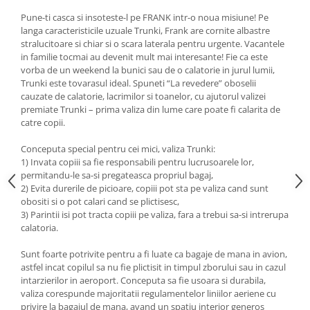
Pune-ti casca si insoteste-l pe FRANK intr-o noua misiune! Pe
langa caracteristicile uzuale Trunki, Frank are cornite albastre
stralucitoare si chiar si o scara laterala pentru urgente. Vacantele
in familie tocmai au devenit mult mai interesante! Fie ca este
vorba de un weekend la bunici sau de o calatorie in jurul lumii,
Trunki este tovarasul ideal. Spuneti “La revedere” oboselii
cauzate de calatorie, lacrimilor si toanelor, cu ajutorul valizei
premiate Trunki – prima valiza din lume care poate fi calarita de
catre copii.
Conceputa special pentru cei mici, valiza Trunki:
1) Invata copiii sa fie responsabili pentru lucrusoarele lor,
permitandu-le sa-si pregateasca propriul bagaj,
2) Evita durerile de picioare, copiii pot sta pe valiza cand sunt
obositi si o pot calari cand se plictisesc,
3) Parintii isi pot tracta copiii pe valiza, fara a trebui sa-si intrerupa
calatoria.
Sunt foarte potrivite pentru a fi luate ca bagaje de mana in avion,
astfel incat copilul sa nu fie plictisit in timpul zborului sau in cazul
intarzierilor in aeroport. Conceputa sa fie usoara si durabila,
valiza corespunde majoritatii regulamentelor liniilor aeriene cu
privire la bagajul de mana, avand un spatiu interior generos