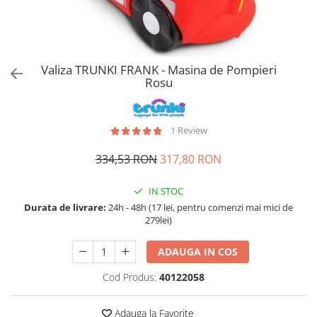
Accesorii bagaje
Huse troler
Business Travel
Borsete
Valiza TRUNKI FRANK - Masina de Pompieri
Rosu
Resigilate
Reduceri bagaje
1 Review
334,53 RON
317,80 RON
IN STOC
Durata de livrare:
24h - 48h (17 lei, pentru comenzi mai mici de
279lei)
ADAUGA IN COS
Cod Produs:
40122058
Adauga la Favorite