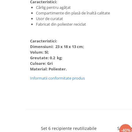
Caracteristici:
Cârlig pentru agățat
Compartimente din plasă de înaltă calitate
Usor de curatat
Fabricat din poliester reciclat
Caracteristici:
Dimensiuni:
23 x 18 x 13 cm;
Volum: 5l;
Greutate: 0.2 kg;
Culoare: Gri
Material: Poliester.
Informatii conformitate produs
Set 6 recipiente reutilizabile
Set 3 r
-40%