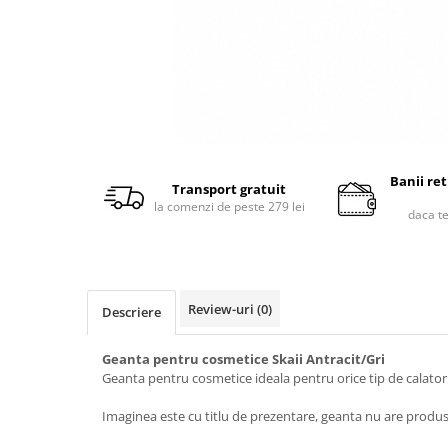
Banii re
Transport gratuit
la comenzi de peste 279 lei
daca t
Review-uri
(0)
Descriere
Geanta pentru cosmetice Skaii Antracit/Gri
Geanta pentru cosmetice ideala pentru orice tip de calator
Imaginea este cu titlu de prezentare, geanta nu are produs