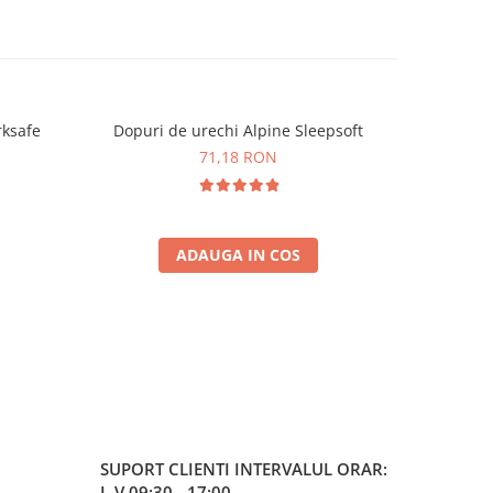
rksafe
Dopuri de urechi Alpine Sleepsoft
Dopuri de 
71,18 RON
ADAUGA IN COS
SUPORT CLIENTI
INTERVALUL ORAR:
L-V 09:30 - 17:00