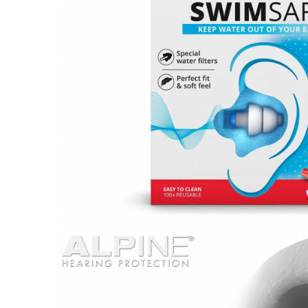
Accesorii bagaje
Huse troler
Business Travel
Borsete
Resigilate
Reduceri bagaje