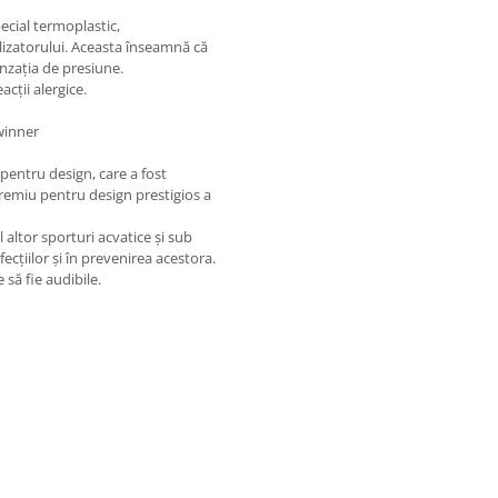
ecial termoplastic,
lizatorului. Aceasta înseamnă că
enzaţia de presiune.
cţii alergice.
winner
pentru design, care a fost
premiu pentru design prestigios a
altor sporturi acvatice și sub
ecţiilor şi în prevenirea acestora.
 să fie audibile.