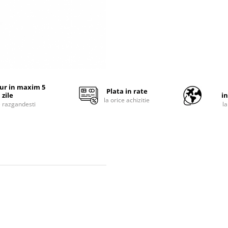
tur in maxim 5
Plata in rate
zile
i
la orice achizitie
e razgandesti
l