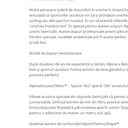
Multe persoane suferă de disconfort în ureche în timpul î
entuziaști ai sporturilor acvatice vor să-și protejeze ureche
surfing sau alte sporturi nautice. Ei vor să prevină infecțiil
”urechea înotătorului”. În special pentru aceste scopuri, A
urechi SwimSafe. Aceste dopuri profesionale previn pătrund
filtrelor speciale, sunetele ambientale pot fi auzite perfec
și sub duș.
Model de dopuri revoluţionare
După douăzeci de ani de experienţă şi testări, Alpine a dez
înot și sporturi acvatice. Forma extrem de bine gândită şi 
potrivire perfectă.
AlpineAcousticFilters™ – Spune ”NU” apei & ”DA” sunetului
Filtrele acustice speciale din dopurile SwimSafe vă permit să
conversațiile. Orificiul extrem de mic din filtru previne sen
forma dopurilor împiedică pătrunderea apei în urechi. Do
pentru o adâncime de maxim un metru sub apă.
Material extrem de confortabil AlpineThermoShape™