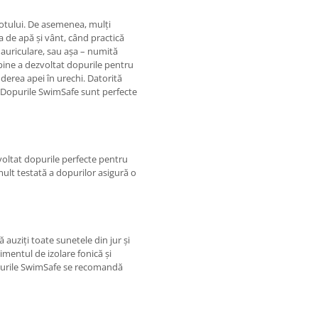
notului. De asemenea, mulți
a de apă și vânt, când practică
e auriculare, sau așa – numită
lpine a dezvoltat dopurile pentru
erea apei în urechi. Datorită
t. Dopurile SwimSafe sunt perfecte
voltat dopurile perfecte pentru
mult testată a dopurilor asigură o
 auziți toate sunetele din jur și
timentul de izolare fonică și
purile SwimSafe se recomandă