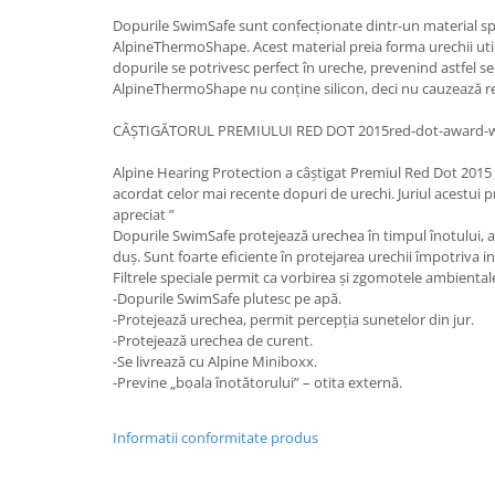
Dopurile SwimSafe sunt confecţionate dintr-un material sp
AlpineThermoShape. Acest material preia forma urechii uti
dopurile se potrivesc perfect în ureche, prevenind astfel s
AlpineThermoShape nu conţine silicon, deci nu cauzează rea
CÂȘTIGĂTORUL PREMIULUI RED DOT 2015red-dot-award-
Alpine Hearing Protection a câștigat Premiul Red Dot 2015 
acordat celor mai recente dopuri de urechi. Juriul acestui 
apreciat ”
Dopurile SwimSafe protejează urechea în timpul înotului, al 
duş. Sunt foarte eficiente în protejarea urechii împotriva inf
Filtrele speciale permit ca vorbirea şi zgomotele ambientale
-Dopurile SwimSafe plutesc pe apă.
-Protejează urechea, permit percepţia sunetelor din jur.
-Protejează urechea de curent.
-Se livrează cu Alpine Miniboxx.
-Previne „boala înotătorului” – otita externă.
Informatii conformitate produs