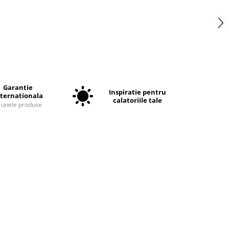
Garantie
Inspiratie pentru
nternationala
calatoriile tale
a unele produse