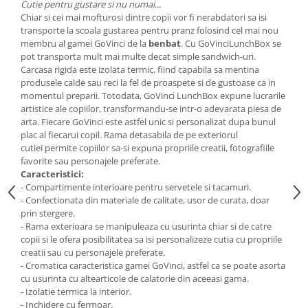
Cutie pentru gustare si nu numai...
Chiar si cei mai mofturosi dintre copii vor fi nerabdatori sa isi
transporte la scoala gustarea pentru pranz folosind cel mai nou
membru al gamei GoVinci de la
benbat
. Cu GoVinciLunchBox se
pot transporta mult mai multe decat simple sandwich-uri.
Carcasa rigida este izolata termic, fiind capabila sa mentina
produsele calde sau reci la fel de proaspete si de gustoase ca in
momentul preparii. Totodata, GoVinci LunchBox expune lucrarile
artistice ale copiilor, transformandu-se intr-o adevarata piesa de
arta. Fiecare GoVinci este astfel unic si personalizat dupa bunul
plac al fiecarui copil. Rama detasabila de pe exteriorul
cutiei permite copiilor sa-si expuna propriile creatii, fotografiile
favorite sau personajele preferate.
Caracteristici:
- Compartimente interioare pentru servetele si tacamuri.
- Confectionata din materiale de calitate, usor de curata, doar
prin stergere.
- Rama exterioara se manipuleaza cu usurinta chiar si de catre
copii si le ofera posibilitatea sa isi personalizeze cutia cu propriile
creatii sau cu personajele preferate.
- Cromatica caracteristica gamei GoVinci, astfel ca se poate asorta
cu usurinta cu altearticole de calatorie din aceeasi gama.
- Izolatie termica la interior.
- Inchidere cu fermoar.