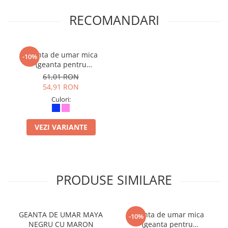
RECOMANDARI
Geanta de umar mica
-10%
(geanta pentru
gustare)Travelite– Eroii
61,01 RON
Orasului
54,91 RON
Culori:
VEZI VARIANTE
PRODUSE SIMILARE
GEANTA DE UMAR MAYA
Geanta de umar mica
-10%
NEGRU CU MARON
(geanta pentru