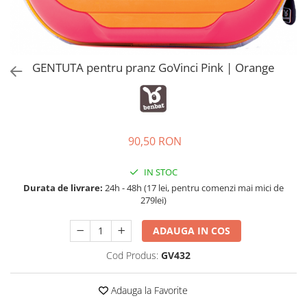
Accesorii bagaje
Huse troler
Business Travel
Borsete
GENTUTA pentru pranz GoVinci Pink | Orange
Resigilate
Reduceri bagaje
90,50 RON
IN STOC
Durata de livrare:
24h - 48h (17 lei, pentru comenzi mai mici de
279lei)
ADAUGA IN COS
Cod Produs:
GV432
Adauga la Favorite