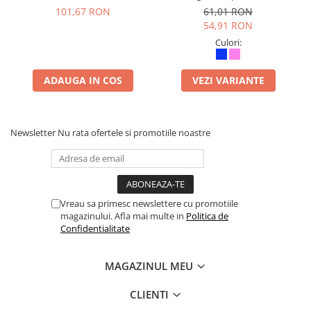
gustare)Travelite– Eroii
101,67 RON
61,01 RON
Orasului
54,91 RON
Culori:
ADAUGA IN COS
VEZI VARIANTE
Newsletter
Nu rata ofertele si promotiile noastre
Vreau sa primesc newslettere cu promotiile
magazinului. Afla mai multe in
Politica de
Confidentialitate
MAGAZINUL MEU
CLIENTI