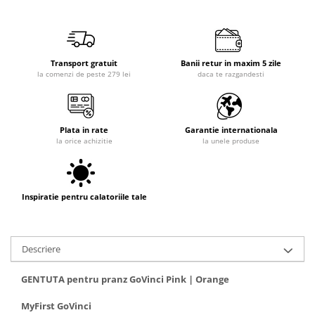
Transport gratuit
Banii retur in maxim 5 zile
la comenzi de peste 279 lei
daca te razgandesti
Plata in rate
Garantie internationala
la orice achizitie
la unele produse
Inspiratie pentru calatoriile tale
Descriere
GENTUTA pentru pranz GoVinci Pink | Orange
MyFirst GoVinci