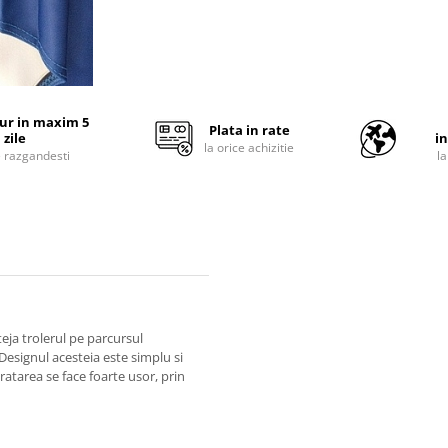
tur in maxim 5
Plata in rate
zile
i
la orice achizitie
e razgandesti
l
eja trolerul pe parcursul
Designul acesteia este simplu si
uratarea se face foarte usor, prin