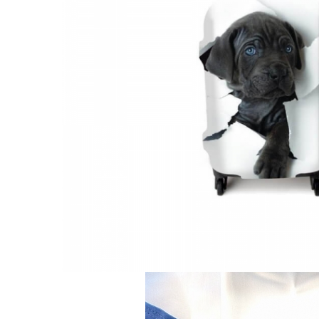
Accesorii bagaje
Huse troler
Business Travel
Borsete
Resigilate
Reduceri bagaje