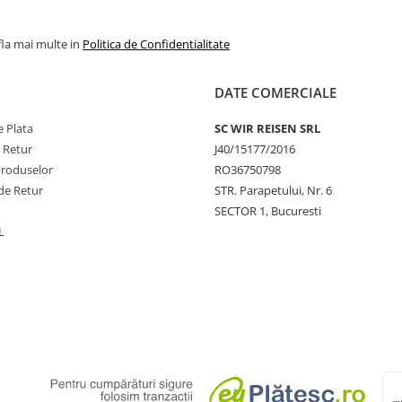
fla mai multe in
Politica de Confidentialitate
DATE COMERCIALE
 Plata
SC WIR REISEN SRL
e Retur
J40/15177/2016
Produselor
RO36750798
de Retur
STR. Parapetului, Nr. 6
SECTOR 1, Bucuresti
L