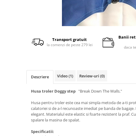
Banii re
Transport gratuit
la comenzi de peste 279 lei
daca t
Video
(1)
Review-uri
(0)
Descriere
Husa troler Doggy step
"Break Down The Walls."
Husa pentru troler este cea mai simpla metoda de a-ti prot
calatoriei si de a-l recunoaste imediat pe banda de bagaje. 
elegant. Materialul este elastic si foarte rezistent la praf. C
spalare la masina de spalat.
Specificatii: