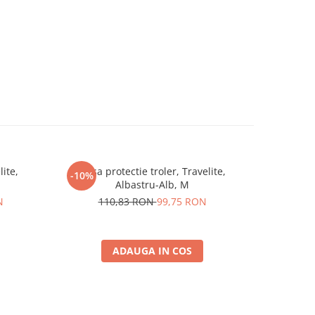
lite,
Husa protectie troler, Travelite,
Husa protec
-10%
-10%
Albastru-Alb, M
1
N
110,83 RON
99,75 RON
ADAUGA IN COS