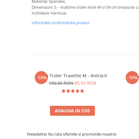
Material: Spandex;
Dimensiuni: S - inaltime troler intre 49 si 59 cm (masurat cu 
Inchidere: Fermoar
Informatii conformitate produs
Husa Troler Travelite M - Antracit
Husa
-10%
-10%
100,66 RON
90,59 RON
ADAUGA IN COS
Newsletter
Nu rata ofertele si promotiile noastre