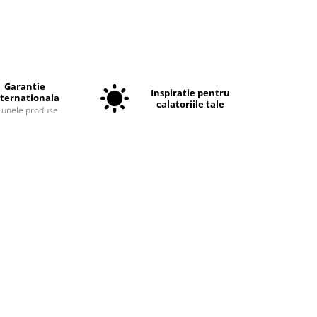
Garantie
Inspiratie pentru
nternationala
calatoriile tale
a unele produse